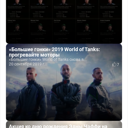
«Большие гонки» 2019 World of Tanks:
прогревайте моторы
«Большие гонки» World of Tanks снова в...
20 сентября 2019 г.
7
Акция ко дню рождения Эдны Чаффи на