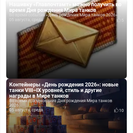
Нашивку «Главпочтамт» можно получить во
время Дня рождения Мира танков
Во время события «День рождения Мира танков 2026»...
05 августа, среда
5
Контейнеры «День рождения 2026»: новые
танки VIII–IX уровней, стиль и другие
награды в Мире танков
Во время празднования Дня рождения Мира танков
2026...
05 августа, среда
10