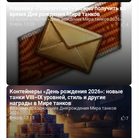
Нашивку «Главпочтамт» можно получить во
время Дня рождения Мира танков
Во время события «День рождения Мира танков 2026»...
Вчера, 13:29
4
Контейнеры «День рождения 2026»: новые
танки VIII–IX уровней, стиль и другие
награды в Мире танков
Во время празднования Дня рождения Мира танков
2026...
Вчера, 13:15
7