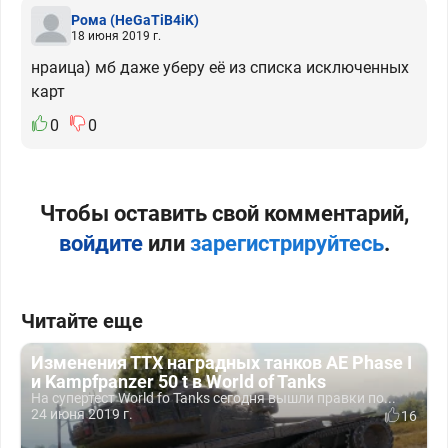
Рома
(HeGaTiB4iK)
18 июня 2019 г.
нраица) мб даже уберу её из списка исключенных
карт
0
0
Чтобы оставить свой комментарий,
войдите
или
зарегистрируйтесь
.
Читайте еще
Изменения ТТХ наградных танков AE Phase I
и Kampfpanzer 50 t в World of Tanks
На супертест World fo Tanks сегодня вышли правки по...
24 июня 2019 г.
16