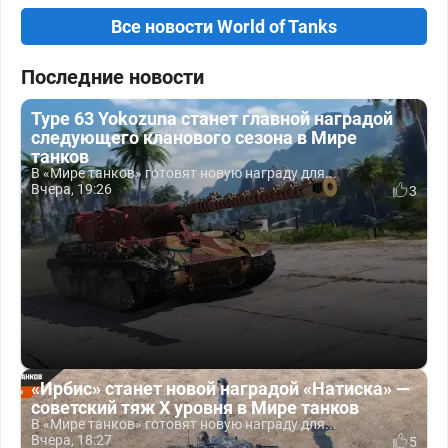
Все новости World of Tanks
Последние новости
Type 63 Yokozuna станет главной наградой
следующего кланового сезона в Мире
танков
В «Мире танков» готовят новую награду для...
Вчера, 19:26
3
«Ирбис» станет новой наградой «Натиска» —
советский тяж X уровня в Мире танков
В «Мире танков» готовят новую награду для...
Вчера, 18:27
5