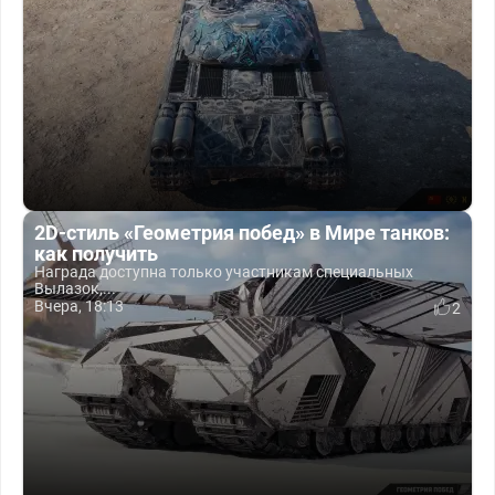
2D-стиль «Геометрия побед» в Мире танков:
как получить
Награда доступна только участникам специальных
Вылазок,...
Вчера, 18:13
2