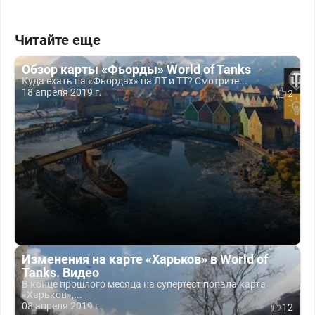
Читайте еще
Обзор карты «Фьорды» World of Tanks
Куда ехать на «Фьордах» на ЛТ и ТТ? Смотрите...
18 апреля 2019 г.
2
Изменения на карте «Харьков» в World of
Tanks. Видео
В конце прошлого месяца на супертест попала карта
«Харьков»,...
08 апреля 2019 г.
12