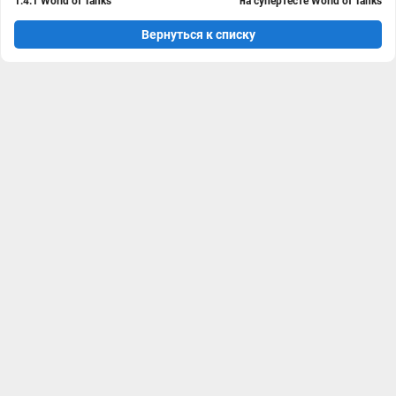
1.4.1 World of Tanks
на супертесте World of Tanks
Вернуться к списку