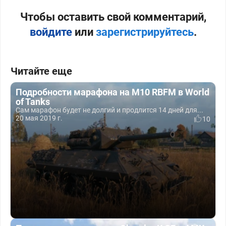
Чтобы оставить свой комментарий,
войдите
или
зарегистрируйтесь
.
Читайте еще
Подробности марафона на M10 RBFM в World
of Tanks
Сам марафон будет не долгий и продлится 14 дней для...
20 мая 2019 г.
10