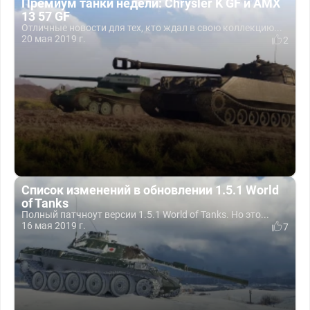
Премиум танки недели: Chrysler K GF и AMX
13 57 GF
Отличные новости для тех, кто ждал в свою коллекцию...
20 мая 2019 г.
2
Список изменений в обновлении 1.5.1 World
of Tanks
Полный патчноут версии 1.5.1 World of Tanks. Но это...
16 мая 2019 г.
7