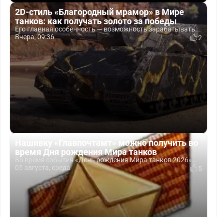
2D-стиль «Благородный мрамор» в Мире
танков: как получать золото за победы
Его главная особенность — возможность зарабатывать...
Вчера, 09:36
2
Нашивку «Главпочтамт» можно получить во
время Дня рождения Мира танков
Во время события «День рождения Мира танков 2026»...
05 августа, среда
5