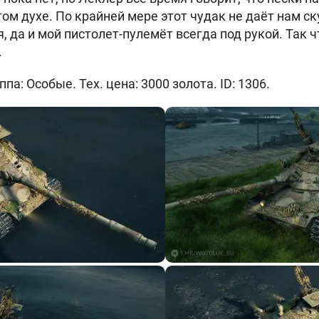
этом духе. По крайней мере этот чудак не даёт нам ску
, да и мой пистолет-пулемёт всегда под рукой. Так ч
.
па: Особые. Тех. цена: 3000 золота. ID: 1306.