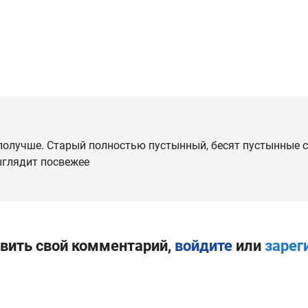
 получше. Старый полностью пустынный, бесят пустынные ст
ыглядит посвежее
вить свой комментарий,
войдите
или
зарег