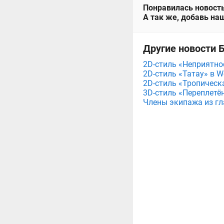
Понравилась новость
А так же, добавь наш
Другие новости Б
2D-стиль «Неприятнос
2D-стиль «Татау» в Wo
2D-стиль «Тропическа
3D-стиль «Переплетённы
Члены экипажа из гла