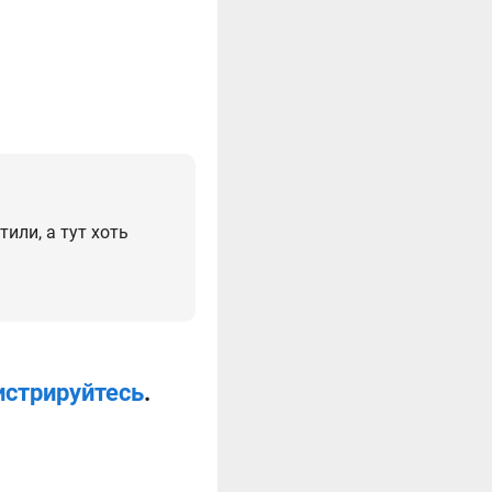
или, а тут хоть
истрируйтесь
.