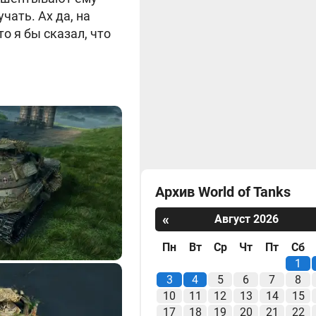
чать. Ах да, на
то я бы сказал, что
Архив World of Tanks
«
Август 2026
Пн
Вт
Ср
Чт
Пт
Сб
1
3
4
5
6
7
8
10
11
12
13
14
15
17
18
19
20
21
22