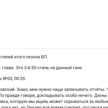
стилей этого сезона БП.
1 глава. Это 3-й 3D-стиль на данный танк.
ь №03, 00:20.
овский. Знаю, мне нужно чаще записывать отчёты.
По правде говоря, докладывать особо нечего. Дюны 
новка, которую мы ищем, может скрываться за любы
 пока нет, но Леклер всё время говорит, что пески