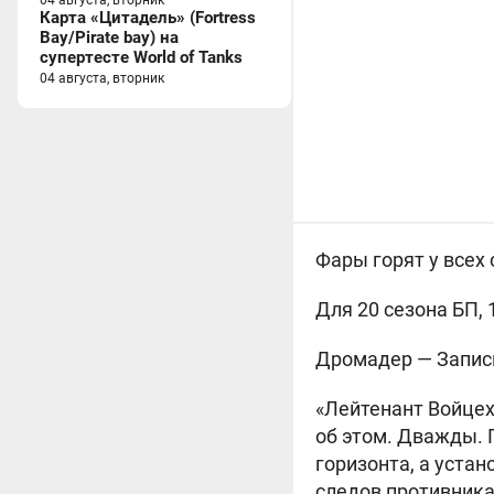
04 августа, вторник
Карта «Цитадель» (Fortress
Bay/Pirate bay) на
супертесте World of Tanks
04 августа, вторник
Фары горят у всех 
Для 20 сезона БП, 
Дромадер —
Запис
«Лейтенант Войцех
об этом. Дважды. 
горизонта, а уста
следов противника