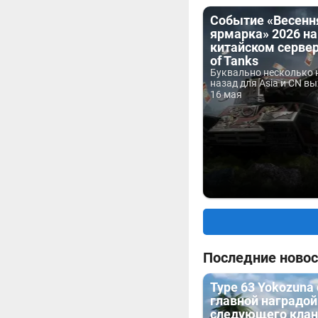
Событие «Весенн
ярмарка» 2026 на
китайском сервер
of Tanks
Буквально несколько 
назад для Asia и CN вы
16 мая
Последние новос
Type 63 Yokozuna
главной наградой
следующего клан