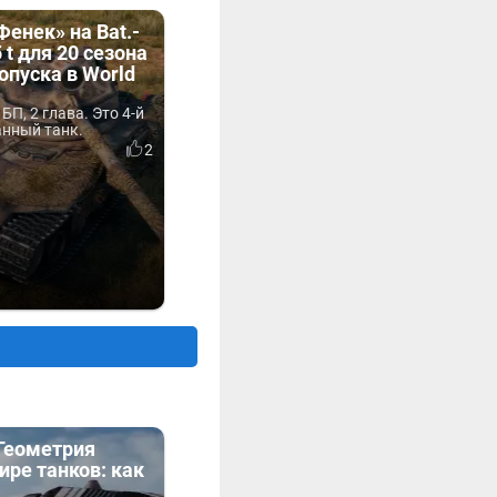
Фенек» на Bat.-
5 t для 20 сезона
опуска в World
БП, 2 глава. Это 4-й
анный танк.
2
«Геометрия
ире танков: как