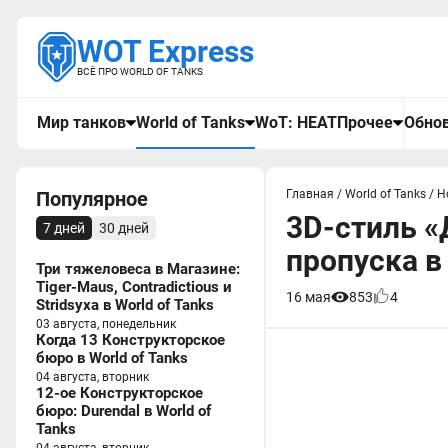
WOT Express
ВСЁ ПРО WORLD OF TANKS
Мир танков
World of Tanks
WoT: HEAT
Прочее
Обнов
Популярное
Главная
/
World of Tanks
/
Н
3D-стиль «
7 дней
30 дней
пропуска в 
Три тяжеловеса в Магазине:
Tiger-Maus, Contradictious и
16 мая
853
4
Stridsyxa в World of Tanks
03 августа, понедельник
Когда 13 Конструкторское
бюро в World of Tanks
04 августа, вторник
12-ое Конструкторское
бюро: Durendal в World of
Tanks