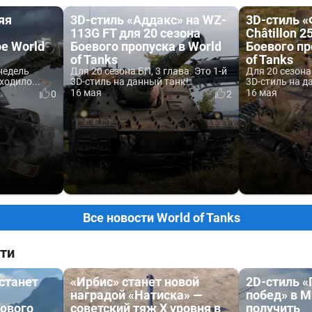
яя
3D-стиль «Аддакс» на WZ-
3D-стиль «
113G FT для 20 сезона
Châtillon 2
е World
Боевого пропуска в World
Боевого пр
of Tanks
of Tanks
недель
Для 20 сезона БП, 3 глава. Это 1-й
Для 20 сезона 
ходило...
3D-стиль на данный танк!
3D-стиль на д
16 мая
16 мая
0
2
Все новости World of Tanks
ти
 станет
«Ирбис» станет новой
2D-стиль 
наградой «Натиска» —
побед» в М
ового
советский тяж X уровня в
получить