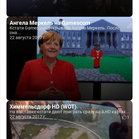
Ангела Меркель на Gamescom
Кстати Gamescom открывала Ангела Меркель. После
она...
22 августа 2017 г.
1
Химмельсдорф HD (WOT)
На выставке кстати дают поиграть сразу на 3 HD картах...
22 августа 2017 г.
1