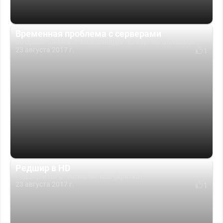
Временная проблема с серверами
Во время анонса и показа новых HD карт на Gamescom...
23 августа 2017 г.
1
Редшир в HD
Редшир в HD от NEWS-on-Tour (кратко).
23 августа 2017 г.
1