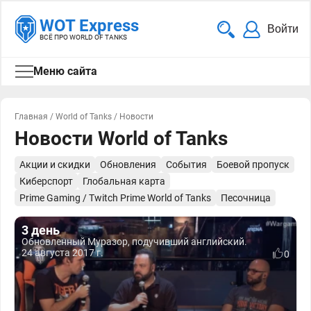
WOT Express
Войти
ВСЁ ПРО WORLD OF TANKS
Меню сайта
Главная
/
World of Tanks
/
Новости
Новости World of Tanks
Акции и скидки
Обновления
События
Боевой пропуск
Киберспорт
Глобальная карта
Prime Gaming / Twitch Prime World of Tanks
Песочница
3 день
Обновленный Муразор, подучивший английский.
24 августа 2017 г.
0