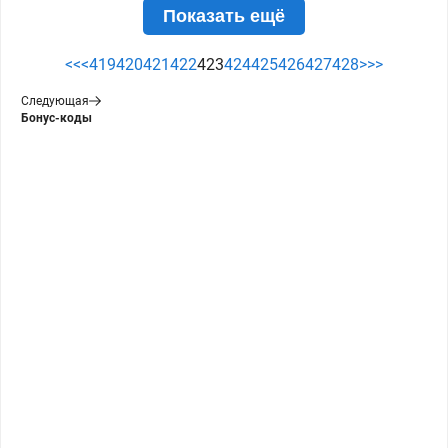
Показать ещё
<<
<
419
420
421
422
423
424
425
426
427
428
>
>>
Следующая
Бонус-коды