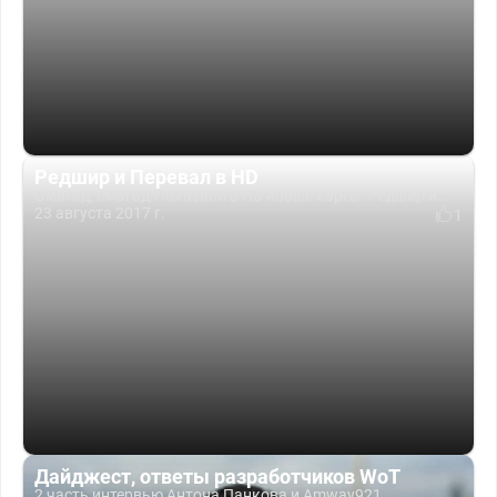
Редшир и Перевал в HD
Омагад, омагад.Показали в HD новые карты: Редшир и...
23 августа 2017 г.
1
Дайджест, ответы разработчиков WoT
2 часть интервью Антона Панкова и Amway921.