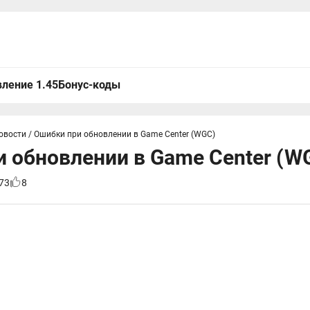
ление 1.45
Бонус-коды
овости
/
Ошибки при обновлении в Game Center (WGC)
 обновлении в Game Center (W
73
8