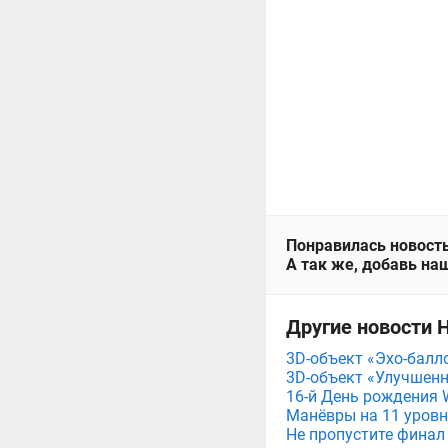
Понравилась новость
А так же, добавь наш
Другие новости Н
3D-объект «Эхо-балло
3D-объект «Улучшенн
16-й День рождения W
Манёвры на 11 уровня
Не пропустите финал 