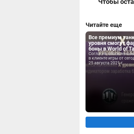
Чтобы оста
Читайте еще
Все премиум танк
уровня смогут ф
боны в World of T
Согласно обновлённо
в клиенте игры от сего
25 августа 2021 г.