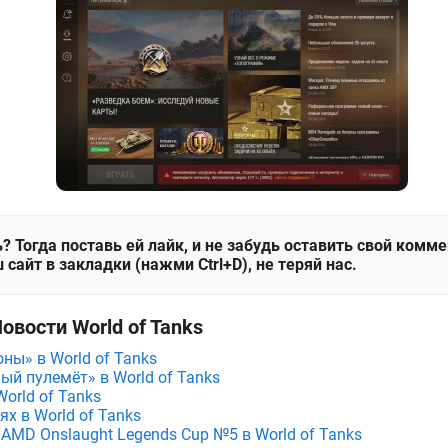
? Тогда поставь ей лайк, и не забудь оставить свой комм
 сайт в закладки (нажми Ctrl+D), не теряй нас.
овости World of Tanks
ны» в World of Tanks
ый пулемёт» в World of Tanks
orld of Tanks
х в World of Tanks
AMD Onslaught Legends Cup №5 в World of Tanks