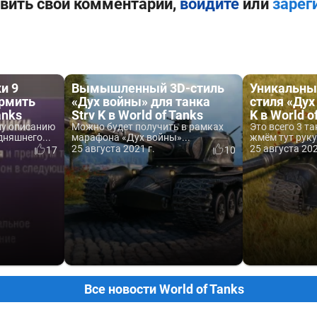
вить свой комментарий,
войдите
или
зарег
и 9
Вымышленный 3D-стиль
Уникальны
армить
«Дух войны» для танка
стиля «Дух
anks
Strv K в World of Tanks
K в World o
му описанию
Можно будет получить в рамках
Это всего 3 та
дняшнего...
марафона «Дух войны»...
жмём тут руку
25 августа 2021 г.
25 августа 202
17
10
Все новости World of Tanks