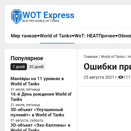
WOT Express
ВСЁ ПРО WORLD OF TANKS
Мир танков
World of Tanks
WoT: HEAT
Прочее
Обнов
Популярное
Главная
/
World of Tanks
/
Н
Ошибки при
7 дней
30 дней
25 августа 2021 г.
111
Манёвры на 11 уровнях в
World of Tanks
31 июля, пятница
16-й День рождения World of
Tanks
31 июля, пятница
3D-объект «Улучшенный
пулемёт» в World of Tanks
01 августа, суббота
3D-объект «Эхо-баллоны» в
World of Tanks