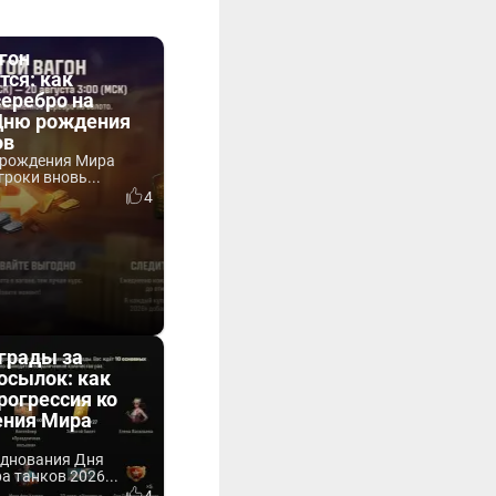
гон
тся: как
серебро на
 Дню рождения
ов
 рождения Мира
гроки вновь...
4
грады за
осылок: как
рогрессия ко
ния Мира
зднования Дня
 танков 2026...