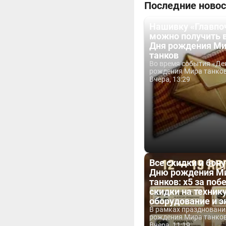
Последние новос
Нашивку «Главпо
можно получить 
Дня рождения М
танков
Во время события «Де
рождения Мира танков 
Вчера, 13:29
Все скидки и бон
Дню рождения М
танков: x5 за побе
скидки на технику
оборудование и 
В рамках праздновани
рождения Мира танков 
Вчера, 11:19