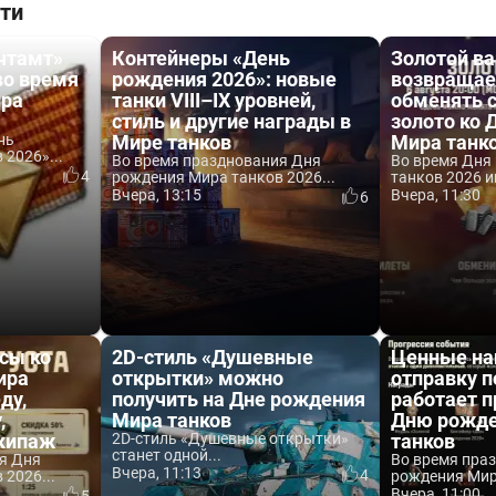
ти
чтамт»
Контейнеры «День
Золотой ва
во время
рождения 2026»: новые
возвращае
ира
танки VIII–IX уровней,
обменять 
стиль и другие награды в
золото ко
нь
Мире танков
Мира танк
2026»...
Во время празднования Дня
Во время Дня
4
рождения Мира танков 2026...
танков 2026 и
Вчера, 13:15
Вчера, 11:30
6
усы ко
2D-стиль «Душевные
Ценные на
ира
открытки» можно
отправку п
ду,
получить на Дне рождения
работает п
,
Мира танков
Дню рожде
экипаж
2D-стиль «Душевные открытки»
танков
станет одной...
я Дня
Во время пра
Вчера, 11:13
4
2026...
рождения Мира
Вчера, 11:00