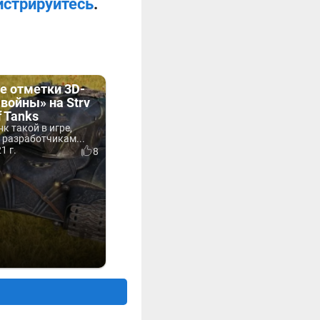
истрируйтесь
.
е отметки 3D-
 войны» на Strv
f Tanks
нк такой в игре,
 разработчикам...
1 г.
8