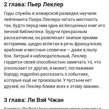
2 глава:
Пьер Леклер
Годы службы в алжирской разведке научили
лейтенанта Пьера Леклера читать местность
так, будто перед ним одна из бесценных книг его
личной библиотеки. Будучи прекрасным
рассказчиком, он развлекает экипаж яркими
историями, щедро вплетая в речь французские,
арабские и местные словечки — даже в пылу
боя. Хитрый и наблюдательный, Леклер
гордится своей способностью замечать то, что
ускользает от других, и может, поглаживая
бороду, подробно рассказать о событиях,
которые ещё не произошли. У пустыни нет
друзей, но Леклер ближе всех к этому званию.
3 глава:
Ли Вэй Чжан
Капитан Ли Вэй Чжан построил свою карьеру в