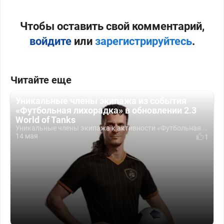
Чтобы оставить свой комментарий,
войдите
или
зарегистрируйтесь
.
Читайте еще
Уникальные члены экипажа из события
«Футбольная лихорадка» в обновлении 2.3
World of Tanks
Уникальные члены экипажа к активности «Футбольная...
14 мая
1