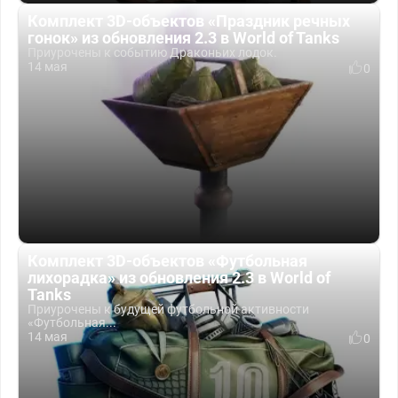
Комплект 3D-объектов «Праздник речных
гонок» из обновления 2.3 в World of Tanks
Приурочены к событию Драконьих лодок.
14 мая
0
Комплект 3D-объектов «Футбольная
лихорадка» из обновления 2.3 в World of
Tanks
Приурочены к будущей футбольной активности
«Футбольная...
14 мая
0