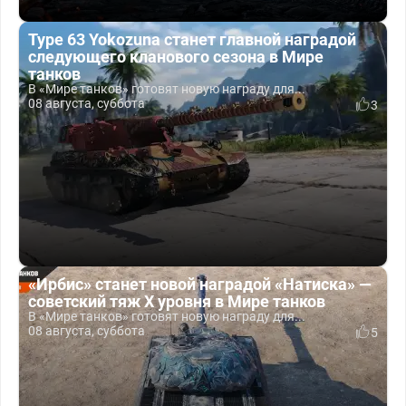
Type 63 Yokozuna станет главной наградой
следующего кланового сезона в Мире
танков
В «Мире танков» готовят новую награду для...
08 августа, суббота
3
«Ирбис» станет новой наградой «Натиска» —
советский тяж X уровня в Мире танков
В «Мире танков» готовят новую награду для...
08 августа, суббота
5