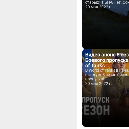
старых) в БП-8 нет. Со
20 мая 2022 г.
Видео анонс 8 се
Боевого пропуска
of Tanks
В World of Tanks в нач
стартует 8 сезон боево
пропуска!
20 мая 2022 г.