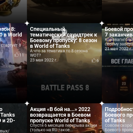
зон 8:
Специальный
Боевой про
 в World
тематический саундтрек к
7 заканчив
Боевому пропуску: 8 сезон
Кранвагнголов
своему заверш
 стартует 8
в World of Tanks
21 мая 2022 г.
А что за тематика то 8 сезона
11
WOT?
23 мая 2022 г.
6
о
Акция «В бой на...» 2022
Подробност
 Tanks
возвращается в Боевом
Боевого пр
 и 2D-
пропуске World of Tanks
of Tanks
Спустя 6 месяцев перерыва акции
Совсем скоро 
(только на RU такое...
Боевого пропус
овых/