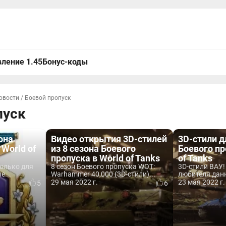
ление 1.45
Бонус-коды
овости
/
Боевой пропуск
пуск
она
Видео открытия 3D-стилей
3D-стили д
World of
из 8 сезона Боевого
Боевого пр
пропуска в World of Tanks
of Tanks
только для
8 сезон Боевого пропуска WOT:
3D-стили ВАУ!
е...
Warhammer 40,000 (3D-стили)...
любителя дан
29 мая 2022 г.
23 мая 2022 г.
5
6