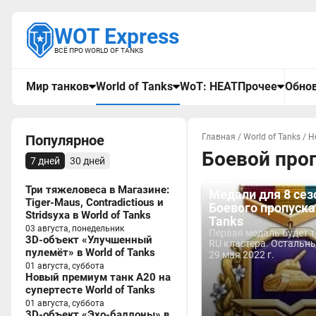
WOT Express
ВСЁ ПРО WORLD OF TANKS
Мир танков
World of Tanks
WoT: HEAT
Прочее
Обнов
Популярное
Главная
/
World of Tanks
/
Н
Боевой про
7 дней
30 дней
Три тяжеловеса в Магазине:
Медали для 8 сез
Tiger-Maus, Contradictious и
Боевого пропуска 
Stridsyxa в World of Tanks
Tanks
03 августа, понедельник
Первая медаль будет 
3D-объект «Улучшенный
RU кластера. Остальны
пулемёт» в World of Tanks
29 мая 2022 г.
01 августа, суббота
Новый премиум танк A20 на
супертесте World of Tanks
01 августа, суббота
3D-объект «Эхо-баллоны» в