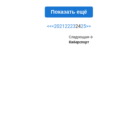
Показать ещё
<<
<
20
21
22
23
24
25
>>
Следующая
Киберспорт