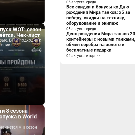
05 августа, среда
Все скидки и бонусы ко Дню
рождения Мира танков: x5 за
победу, скидки на технику,
оборудование и экипаж
пуск WOT: сезон
05 августа, среда
День рождения Мира танков 20
ается. Чек-лист
контейнеры с новыми танками
ые, БП-7 подходит к
обмен серебра на золото и
ению...
бесплатные подарки
18
04 августа, вторник
и 8 сезона
опуска в World
начнётся VIII сезон
ка....