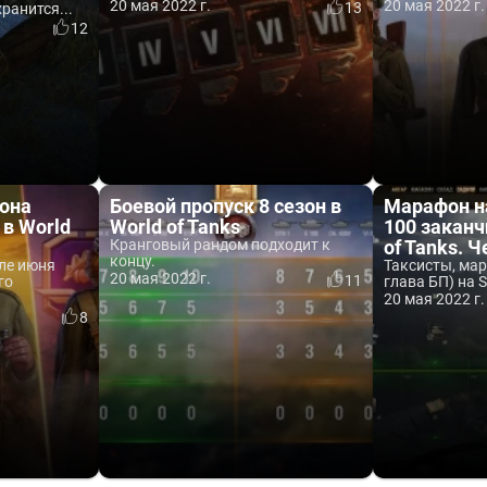
20 мая 2022 г.
20 мая 2022 г.
13
хранится...
12
зона
Боевой пропуск 8 сезон в
Марафон н
 в World
World of Tanks
100 заканч
Кранговый рандом подходит к
of Tanks. Ч
концу.
але июня
Таксисты, ма
20 мая 2022 г.
11
го
глава БП) на S
20 мая 2022 г.
8