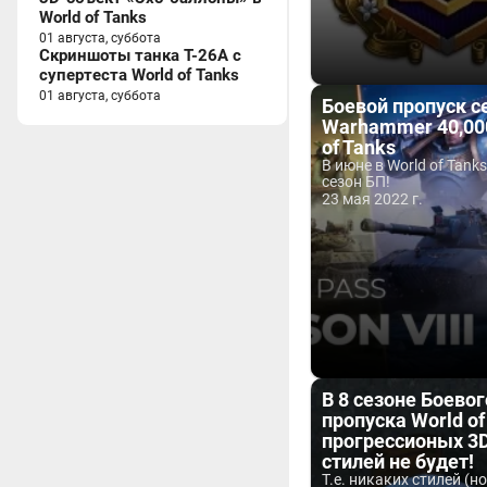
World of Tanks
01 августа, суббота
Скриншоты танка T-26A с
супертеста World of Tanks
01 августа, суббота
Боевой пропуск се
Warhammer 40,000
of Tanks
В июне в World of Tanks
сезон БП!
23 мая 2022 г.
В 8 сезоне Боевог
пропуска World of
прогрессионых 3D
стилей не будет!
Т.е. никаких стилей (н