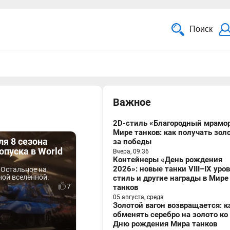
Поиск
Важное
2D-стиль «Благородный мрамор
Мире танков: как получать зол
ля 8 сезона
за победы
опуска в World
Вчера, 09:36
Контейнеры «День рождения
2026»: новые танки VIII–IX уро
 Остальное на
ной вселенной.
стиль и другие награды в Мире
7
танков
05 августа, среда
Золотой вагон возвращается: к
обменять серебро на золото ко
Дню рождения Мира танков