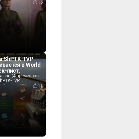
15
а ShPTK-TVP
ивается в World
ек-лист.
рафон (4 временная
hPTK-TVP...
11