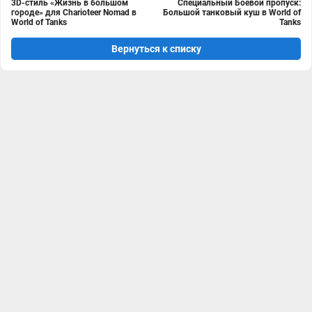
3D-стиль «Жизнь в большом
Специальный Боевой пропуск:
городе» для Charioteer Nomad в
Большой танковый куш в World of
World of Tanks
Tanks
Вернуться к списку