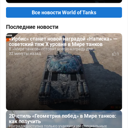
Все новости World of Tanks
Последние новости
«Ирбис» станет новой наградой «Натиска» —
советский тяж X уровня в Мире танков
В «Мире танков» готовят новую награду для...
32 минуты назад
1
2D-стиль «Геометрия побед» в Мире танков:
как получить
Награда доступна только участникам специальных