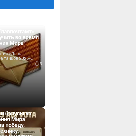
Главпочтамт»
учить во время
ния Мира
ытия «День
 танков 2026»...
5
 и бонусы ко
ния Мира
за победу,
технику,