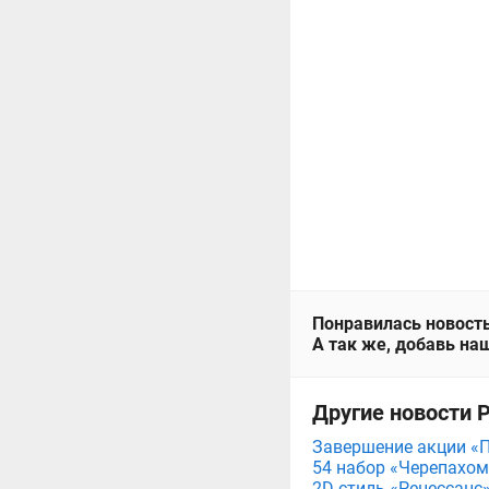
Понравилась новость
А так же, добавь наш
Другие новости Pr
Завершение акции «П
54 набор «Черепахома
2D-стиль «Ренессанс»