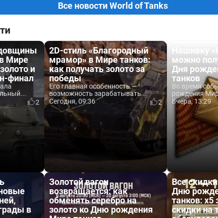
Все новости World of Tanks
ти
одовщины
2D-стиль «Благородный
Нашивку «
 в Мире
мрамор» в Мире танков:
можно пол
 золото и
как получать золото за
Дня рожде
йн-финал
победы
танков
вала
Его главная особенность —
Во время соб
льный...
возможность зарабатывать...
рождения Мира
Сегодня, 09:36
Вчера, 13:29
2
2
ь
Золотой вагон
Все скидки
 новые
возвращается: как
Дню рожде
ней,
обменять серебро на
танков: x5 
аграды в
золото ко Дню рождения
скидки на 