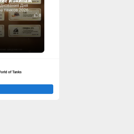
ние и экипаж
зднования Дня
 танков 2026...
8
orld of Tanks