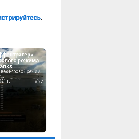
истрируйтесь
.
ффентрагер»:
грового режима
Tanks
 вас игровой режим
..
21 г.
7