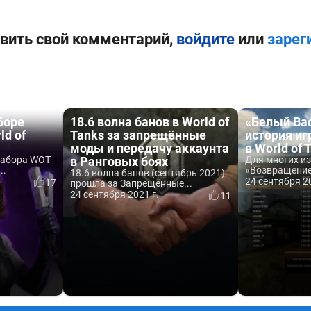
вить свой комментарий,
войдите
или
зарег
боре
18.6 волна банов в World of
«Белый Ва
ld of
Tanks за запрещённые
история и
моды и передачу аккаунта
в World of 
набора WOT
в Ранговых боях
Для многих из
..
«Возвращение.
18.6 волна банов (сентябрь 2021)
24 сентября 20
17
прошла за Запрещённые...
24 сентября 2021 г.
11