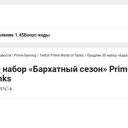
ление 1.45
Бонус-коды
овости
/
Prime Gaming / Twitch Prime World of Tanks
/
Продлен 30 набор «Барх
 набор «Бархатный сезон» Prim
nks
57
4