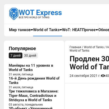
WOT Express
ВСЁ ПРО WORLD OF TANKS
Мир танков
World of Tanks
WoT: HEAT
Прочее
Обнов
Популярное
Главная
/
World of Tanks
/
Н
World of Tanks
7 дней
30 дней
Продлен 30
World of Ta
Манёвры на 11 уровнях в
World of Tanks
31 июля, пятница
24 сентября 2021 г.
40
16-й День рождения World of
Tanks
31 июля, пятница
Три тяжеловеса в Магазине:
Tiger-Maus, Contradictious и
Stridsyxa в World of Tanks
03 августа, понедельник
3D-объект «Улучшенный