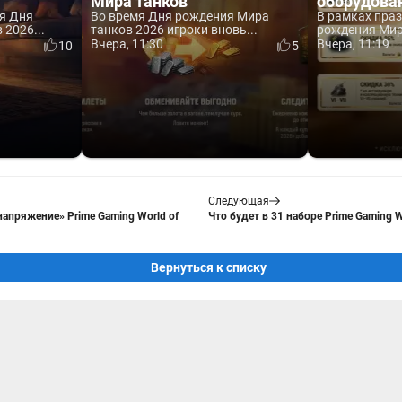
Мира танков
оборудова
я Дня
Во время Дня рождения Мира
В рамках пра
2026...
танков 2026 игроки вновь...
рождения Мира
Вчера, 11:30
Вчера, 11:19
10
5
Следующая
апряжение» Prime Gaming World of
Что будет в 31 наборе Prime Gaming W
Вернуться к списку