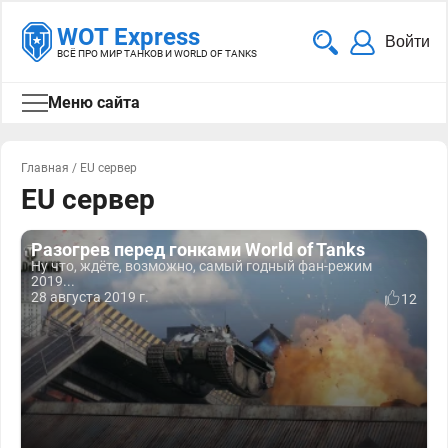
WOT Express
Войти
ВСЁ ПРО МИР ТАНКОВ И WORLD OF TANKS
Меню сайта
Главная
/
EU сервер
EU сервер
Разогрев перед гонками World of Tanks
Ну что, ждёте, возможно, самый годный фан-режим
2019...
28 августа 2019 г.
12