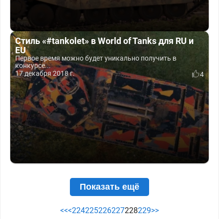
Cтиль «#tankolet» в World of Tanks для RU и
EU
Первое время можно будет уникально получить в
конкурсе...
17 декабря 2018 г.
4
Показать ещё
<<
<
224
225
226
227
228
229
>>