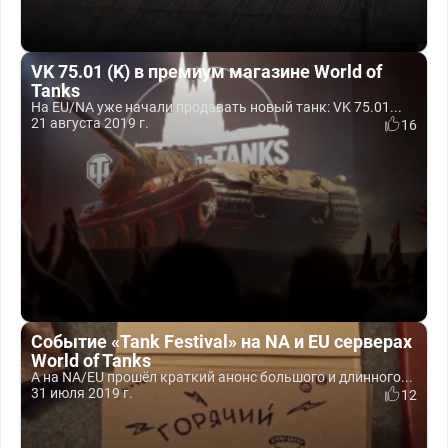
VK 75.01 (K) в премиум магазине World of
Tanks
На EU/NA уже начали продавать новый танк: VK 75.01...
21 августа 2019 г.
16
Событие «Tank Festival» на NA и EU серверах
World of Tanks
А на NA/EU прошёл краткий анонс большого и длинного...
31 июля 2019 г.
12