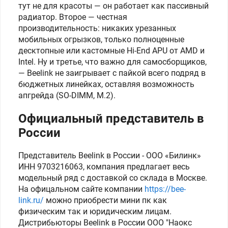
тут не для красоты — он работает как пассивный
радиатор. Второе — честная
производительность: никаких урезанных
мобильных огрызков, только полноценные
десктопные или кастомные Hi-End APU от AMD и
Intel. Ну и третье, что важно для самосборщиков,
— Beelink не заигрывает с пайкой всего подряд в
бюджетных линейках, оставляя возможность
апгрейда (SO-DIMM, M.2).
Официальный представитель в
России
Представитель Beelink в России - ООО «Билинк»
ИНН 9703216063, компания предлагает весь
модельный ряд с доставкой со склада в Москве.
На офицальном сайте компании
https://bee-
link.ru/
можно приобрести мини пк как
физическим так и юридическим лицам.
Дистрибьюторы Beelink в России ООО "Наокс