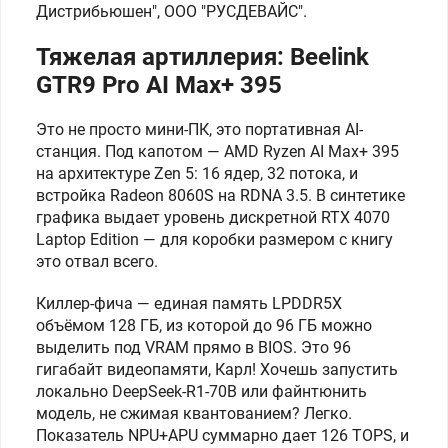
Дистрибьюшен", ООО "РУСДЕВАЙС".
Тяжелая артиллерия: Beelink
GTR9 Pro AI Max+ 395
Это не просто мини-ПК, это портативная AI-
станция. Под капотом — AMD Ryzen AI Max+ 395
на архитектуре Zen 5: 16 ядер, 32 потока, и
встройка Radeon 8060S на RDNA 3.5. В синтетике
графика выдает уровень дискретной RTX 4070
Laptop Edition — для коробки размером с книгу
это отвал всего.
Киллер-фича — единая память LPDDR5X
объёмом 128 ГБ, из которой до 96 ГБ можно
выделить под VRAM прямо в BIOS. Это 96
гигабайт видеопамяти, Карл! Хочешь запустить
локально DeepSeek-R1-70B или файнтюнить
модель, не сжимая квантованием? Легко.
Показатель NPU+APU суммарно дает 126 TOPS, и