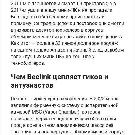
2011-м с планшетов и смарт-ТВ-приставок, а в
2017-м ушли в нишу мини-ПК и не прогадали.
Благодаря собственному производству и
прямому контролю цепочки поставок они смогли
впихивать десктопное железо в корпуса
объемом меньше литра по адекватному ценнику.
Как итог — больше 33 лямов долларов продаж
на одном только Amazon и жирный след в любом
топе «лучших мини-ПК» на YouTube у
техноблогеров.
Чем Beelink цепляет гиков и
энтузиастов
Первое — инженерка охлаждения. В 2022-м они
запилили фирменную систему с испарительной
камерой MSC (Vapor Chamber), которая
позволяет держать под нагрузкой 65-ваттный
проц в компактном алюминиевом шасси без
троттлинга и воя вертушек. Алюминиевый корпус