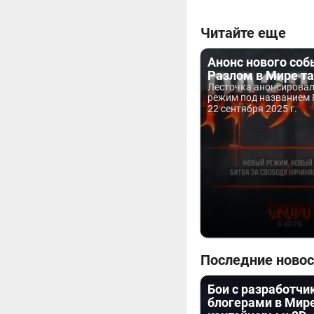
Читайте еще
Анонс нового соб
Разлом в Мире т
Лесточка анонсирова
режим под названием 
22 сентября 2025 г.
Последние новос
Бои с разработчи
блогерами в Мире