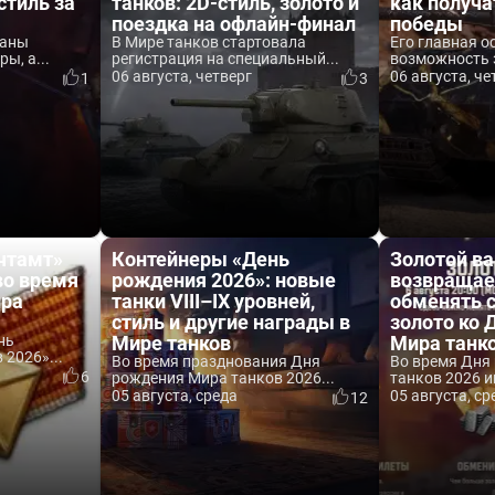
стиль за
танков: 2D-стиль, золото и
как получа
поездка на офлайн-финал
победы
ваны
В Мире танков стартовала
Его главная о
ы, а...
регистрация на специальный...
возможность 
06 августа, четверг
06 августа, че
1
3
чтамт»
Контейнеры «День
Золотой ва
во время
рождения 2026»: новые
возвращае
ира
танки VIII–IX уровней,
обменять 
стиль и другие награды в
золото ко
нь
Мире танков
Мира танк
2026»...
Во время празднования Дня
Во время Дня
6
рождения Мира танков 2026...
танков 2026 и
05 августа, среда
05 августа, ср
12