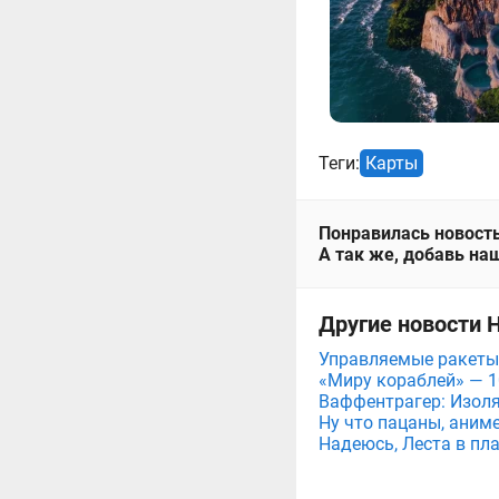
Теги:
Карты
Понравилась новость
А так же, добавь наш
Другие новости 
Управляемые ракеты
«Миру кораблей» — 1
Ваффентрагер: Изоля
Ну что пацаны, аним
Надеюсь, Леста в пл