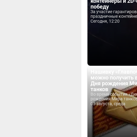
контейнеры и 2D-
победу
За участие гарантиро
праздничные контейнер
Сегодня, 12:20
Нашивку «Главпо
можно получить 
Дня рождения М
танков
Во время события «Де
рождения Мира танков 
05 августа, среда