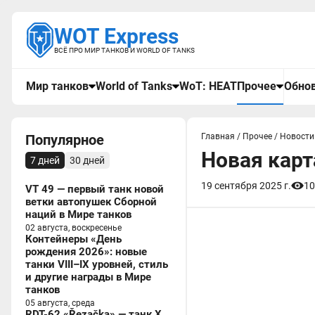
WOT Express
ВСЁ ПРО МИР ТАНКОВ И WORLD OF TANKS
Мир танков
World of Tanks
WoT: HEAT
Прочее
Обнов
Популярное
Главная
/
Прочее
/
Новости
Новая карт
7 дней
30 дней
19 сентября 2025 г.
10
VT 49 — первый танк новой
ветки автопушек Сборной
наций в Мире танков
02 августа, воскресенье
Контейнеры «День
рождения 2026»: новые
танки VIII–IX уровней, стиль
и другие награды в Мире
танков
05 августа, среда
RDT-62 «Řezačka» — танк X