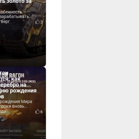
ть золото за
собенность —
зарабатывать...
тверг
3
гон
тся: как
серебро на
 Дню рождения
ов
 рождения Мира
гроки вновь...
еда
6