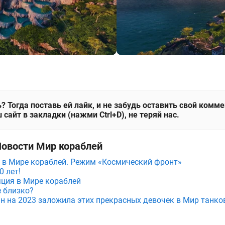
? Тогда поставь ей лайк, и не забудь оставить свой комм
 сайт в закладки (нажми Ctrl+D), не теряй нас.
Новости Мир кораблей
 в Мире кораблей. Режим «Космический фронт»
0 лет!
ция в Мире кораблей
е близко?
ан на 2023 заложила этих прекрасных девочек в Мир танко