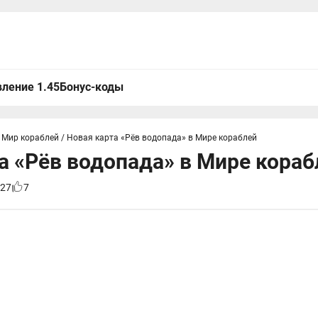
ление 1.45
Бонус-коды
 Мир кораблей
/
Новая карта «Рёв водопада» в Мире кораблей
а «Рёв водопада» в Мире кораб
27
7