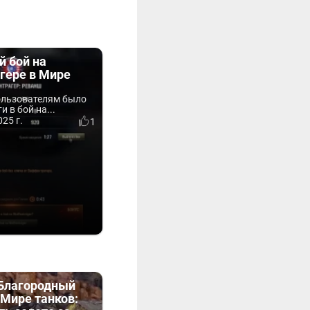
й бой на
гере в Мире
льзователям было
 в бой на...
25 г.
1
«Благородный
Мире танков: