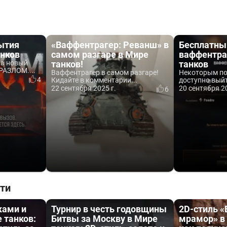
ытия
«Ваффентрагер: Реванш» в
Бесплатны
анков
самом разгаре в Мире
ваффентра
ла новый
танков!
танков
РАЗЛОМ....
Ваффентрагер в самом разгаре!
Некоторым по
4
Кидайте в комментарии...
доступно выйти
22 сентября 2025 г.
20 сентября 20
6
ти
ками и
Турнир в честь годовщины
2D-стиль 
 танков:
Битвы за Москву в Мире
мрамор» в 