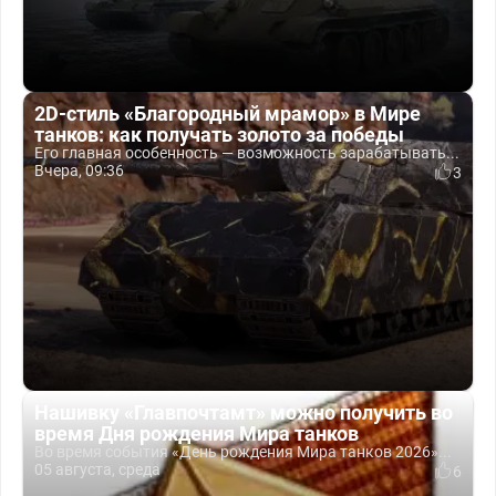
2D-стиль «Благородный мрамор» в Мире
танков: как получать золото за победы
Его главная особенность — возможность зарабатывать...
Вчера, 09:36
3
Нашивку «Главпочтамт» можно получить во
время Дня рождения Мира танков
Во время события «День рождения Мира танков 2026»...
05 августа, среда
6