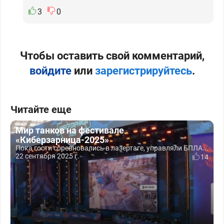
3
0
Чтобы оставить свой комментарий,
войдите
или
зарегистрируйтесь
.
Читайте еще
Мир танков на фестивале
«Киберзарница-2025»
Пока гости соревновались в лазертаге, управляли БПЛА...
22 сентября 2025 г.
14