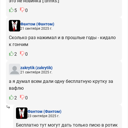
это не новинка [:drinks:]
5
0
Фантом
(Фантом)
21 сентября 2025 г.
Сколько раз нажимал и в прошлые годы - кидало
к гончим
2
0
zakrytik
(zakrytik)
21 сентября 2025 г.
а я думал всем дали одну бесплатную крутку за
вафлю
2
0
Фантом
(Фантом)
23 сентября 2025 г.
Бесплатно тут могут дать только писю в ротик