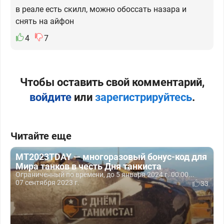
в реале есть скилл, можно обоссать назара и
снять на айфон
4
7
Чтобы оставить свой комментарий,
войдите
или
зарегистрируйтесь
.
Читайте еще
MT2023TDAY — многоразовый бонус-код для
Мира танков в честь Дня танкиста
Ограниченный по времени, до 5 января 2024 г. 00:00...
07 сентября 2023 г.
33