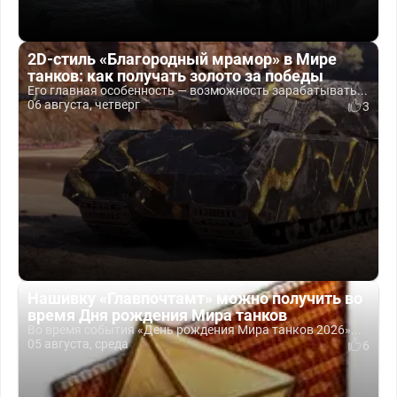
2D-стиль «Благородный мрамор» в Мире
танков: как получать золото за победы
Его главная особенность — возможность зарабатывать...
06 августа, четверг
3
Нашивку «Главпочтамт» можно получить во
время Дня рождения Мира танков
Во время события «День рождения Мира танков 2026»...
05 августа, среда
6