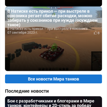
В Натиске есть прикол — при выстреле в
союзника регает сбитие расходки, можно
забирать у союзников при нужде (осуждаем
такое)
В Натиске есть прикол — при выстреле в союзника...
07 сентября 2023 г.
8
Все новости Мира танков
Последние новости
Бои с разработчиками и блогерами в Мире
танков: контейнеры и 2D-стиль за победу