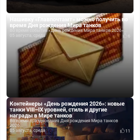
Нашивку «Главпочтамт» можно получить во
время Дня рождения Мира танков
Во время события «День рождения Мира танков 2026»...
05 августа, среда
6
Контейнеры «День рождения 2026»: новые
танки VIII–IX уровней, стиль и другие
награды в Мире танков
Во время празднования Дня рождения Мира танков
2026...
05 августа, среда
11