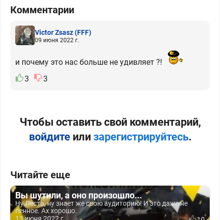
Комментарии
Victor Zsasz
(FFF)
09 июня 2022 г.
и почему это нас больше не удивляет ?!
3
3
Чтобы оставить свой комментарий,
войдите
или
зарегистрируйтесь
.
Читайте еще
Вы шутили, а оно произошло...
Ну Леста, ну знает же свою аудиторию! И это даже не
пенное. Ах хорошо.
13 июня 2022 г.
10