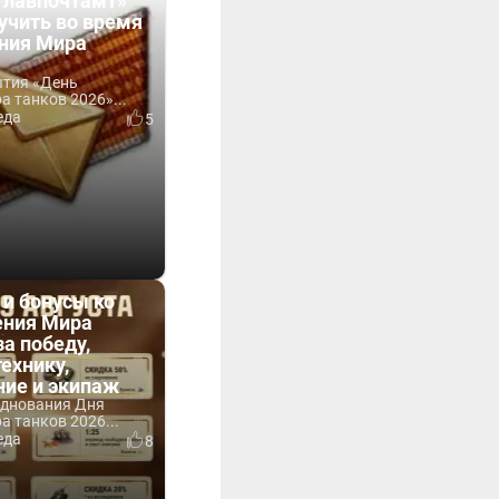
Главпочтамт»
учить во время
ния Мира
ытия «День
 танков 2026»...
еда
5
 и бонусы ко
ния Мира
за победу,
технику,
ние и экипаж
зднования Дня
 танков 2026...
еда
8