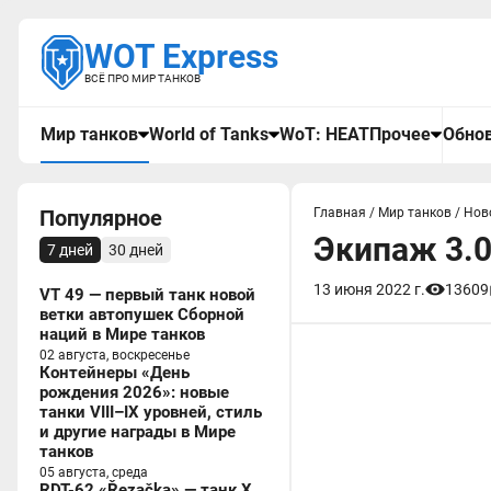
WOT Express
ВСЁ ПРО МИР ТАНКОВ
Мир танков
World of Tanks
WoT: HEAT
Прочее
Обнов
Популярное
Главная
/
Мир танков
/
Нов
Экипаж 3.
7 дней
30 дней
13 июня 2022 г.
13609
VT 49 — первый танк новой
ветки автопушек Сборной
наций в Мире танков
02 августа, воскресенье
Контейнеры «День
рождения 2026»: новые
танки VIII–IX уровней, стиль
и другие награды в Мире
танков
05 августа, среда
RDT-62 «Řezačka» — танк X