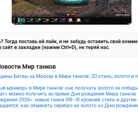
? Тогда поставь ей лайк, и не забудь оставить свой комм
 сайт в закладки (нажми Ctrl+D), не теряй нас.
Новости Мир танков
щины Битвы за Москву в Мире танков: 2D-стиль, золото и 
ый мрамор» в Мире танков: как получать золото за побед
мт» можно получить во время Дня рождения Мира танков
дения 2026»: новые танки VIII–IX уровней, стиль и други
ащается: как обменять серебро на золото ко Дню рождени