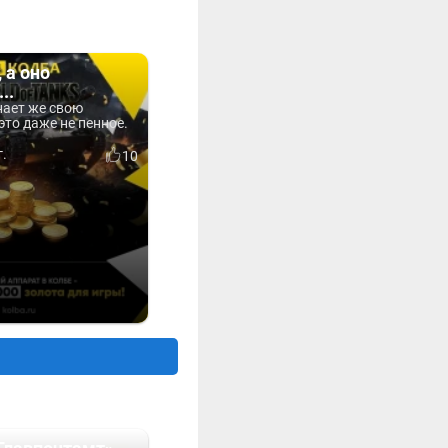
 а оно
..
знает же свою
это даже не пенное.
г.
10