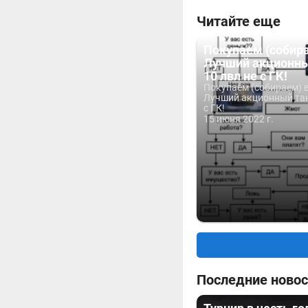
Читайте еще
Покупаем (собира
Лучший акционны
10 лвл не с ГК!
Покупаем (собираем) в
Лучший акционный тан
с ГК!
15 июня 2022 г.
Последние новос