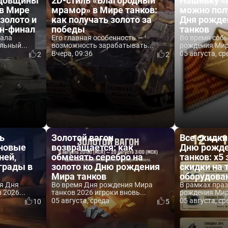
одовщины
2D-стиль «Благородный
Нашивку «
 в Мире
мрамор» в Мире танков:
можно пол
 золото и
как получать золото за
Дня рожде
йн-финал
победы
танков
вала
Его главная особенность —
Во время соб
льный...
возможность зарабатывать...
рождения Мира
Вчера, 09:36
05 августа, ср
2
2
ь
Золотой вагон
Все скидки
 новые
возвращается: как
Дню рожде
ней,
обменять серебро на
танков: x5 
аграды в
золото ко Дню рождения
скидки на 
Мира танков
оборудова
я Дня
Во время Дня рождения Мира
В рамках пра
2026...
танков 2026 игроки вновь...
рождения Мира
05 августа, среда
05 августа, ср
10
5