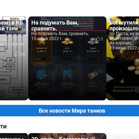
ем) в КБ.
На подумать Вам,
Вы шутили,
й танк
сравнить.
произошло.
На подумать Вам, сравнить.
Ну Леста, ну 
аудиторию! И 
15 июня 2022 г.
1
 КБ.
Ах хорошо.
к 10 лвл не
13 июня 2022 
29
Все новости Мира танков
ти