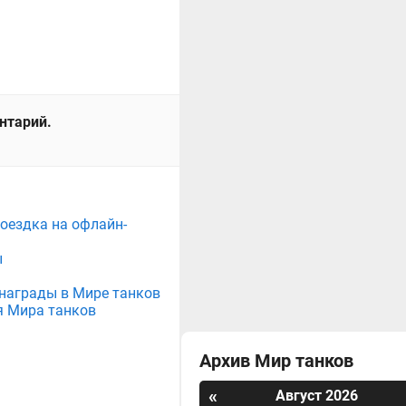
ентарий.
поездка на офлайн-
ы
е награды в Мире танков
я Мира танков
Архив Мир танков
«
Август 2026