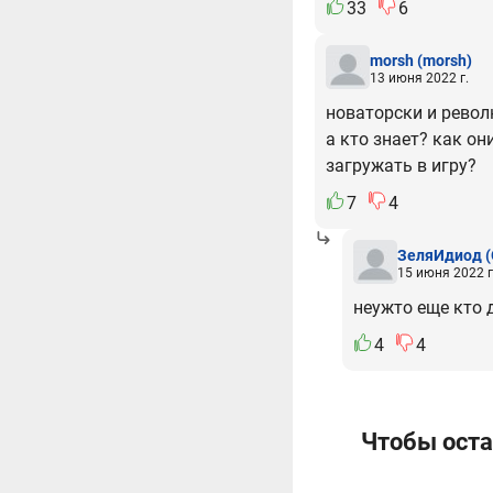
33
6
morsh
(morsh)
13 июня 2022 г.
новаторски и револ
а кто знает? как о
загружать в игру?
7
4
ЗеляИдиод
(
15 июня 2022 г
неужто еще кто д
4
4
Чтобы оста