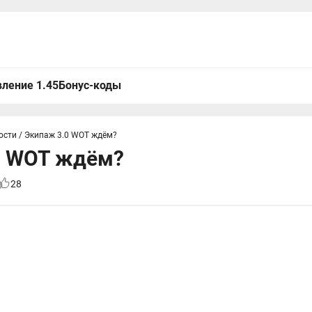
ление 1.45
Бонус-коды
ости
/
Экипаж 3.0 WOT ждём?
0 WOT ждём?
28