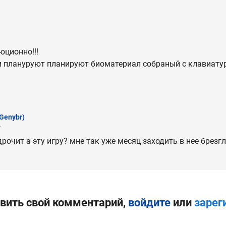
юционно!!!
ни плануруют планируют биоматериал собраный с клавиату
Genybr)
.
рочит а эту игру? мне так уже месяц заходить в нее брезг
вить свой комментарий,
войдите
или
зарег