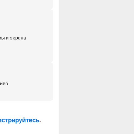
ры и экрана
ливо
истрируйтесь
.