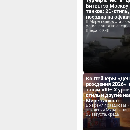
Турнир в честь г
Битвы за Москву
танков: 2D-стиль,
поездка на офла
В Мире танков старто
регистрация на специа
Вчера, 09:48
Контейнеры «Ден
рождения 2026»:
танки VIII–IX уров
стиль и другие н
Мире танков
Во время праздновани
рождения Мира танков 
05 августа, среда