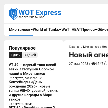
WOT Express
ВСЁ ПРО МИР ТАНКОВ
Мир танков
World of Tanks
WoT: HEAT
Прочее
Обнов
Популярное
Главная
/
Мир танков
/
Нов
Новый огне
7 дней
30 дней
27 мая 2023 г.
6547
VT 49 — первый танк новой
ветки автопушек Сборной
наций в Мире танков
02 августа, воскресенье
Контейнеры «День
рождения 2026»: новые
танки VIII–IX уровней, стиль
и другие награды в Мире
танков
05 августа, среда
RDT-62 «Řezačka» — танк X