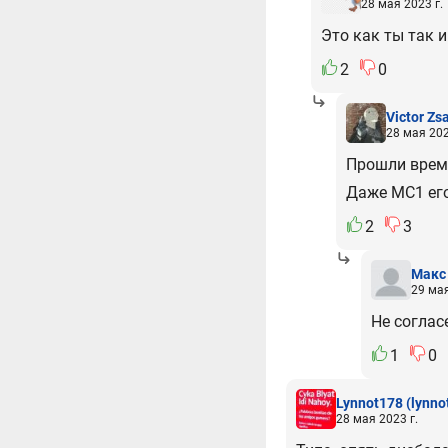
28 мая 2023 г.
Это как ты так 
2
0
Victor Zs
28 мая 202
Прошли време
Даже МС1 ег
2
3
Макс
29 мая
Не соглас
1
0
Lynnot178
(lynno
28 мая 2023 г.