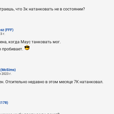
играешь, что 3к натанковать не в состоянии?
asz
(FFF)
3 г.
на, когда Маус танковать мог.
о пробивает.
(McSims)
 2023 г.
ен. Отсительно недавно в этом месяце 7К натанковал.
t178)