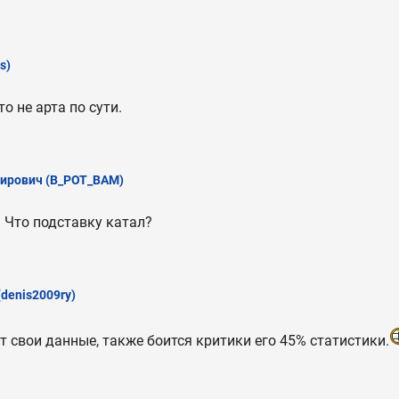
s)
то не арта по сути.
мирович
(B_POT_BAM)
? Что подставку катал?
(denis2009ry)
т свои данные, также боится критики его 45% статистики.