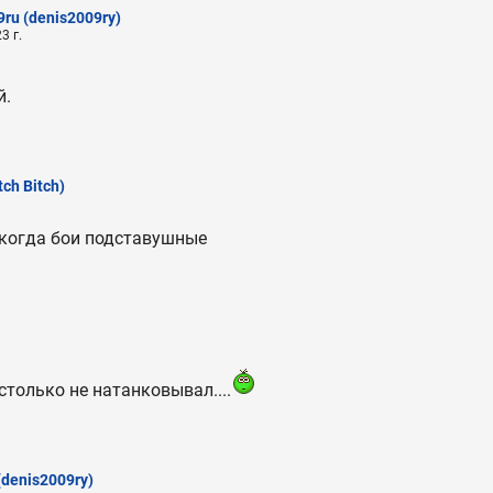
9ru
(denis2009ry)
3 г.
й.
tch Bitch)
,когда бои подставушные
только не натанковывал....
(denis2009ry)