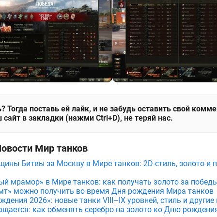
? Тогда поставь ей лайк, и не забудь оставить свой комм
 сайт в закладки (нажми Ctrl+D), не теряй нас.
Новости Мир танков
щины Битвы за Москву в Мире танков: 2D-стиль, золото и 
ый мрамор» в Мире танков: как получать золото за побед
мт» можно получить во время Дня рождения Мира танков
дения 2026»: новые танки VIII–IX уровней, стиль и други
ащается: как обменять серебро на золото ко Дню рождени