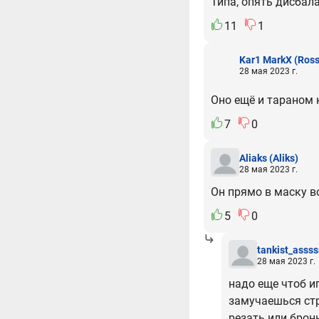
Типа, опять дисбал
11
1
Kar1 MarkX
(Ross
28 мая 2023 г.
Оно ещё и тараном к
7
0
Aliaks
(Aliks)
28 мая 2023 г.
Он прямо в маску в
5
0
tankist_assss
28 мая 2023 г.
надо еще чтоб и
замучаешься стр
резать или брон