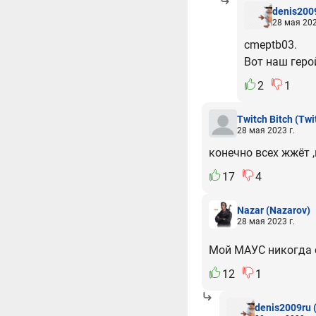
denis200
28 мая 202
cmeptb03.
Вот наш геро
2
1
Twitch Bitch
(Twi
28 мая 2023 г.
конечно всех жжёт 
17
4
Nazar
(Nazarov)
28 мая 2023 г.
Мой МАУС никогда с
12
1
denis2009ru