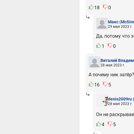
18
0
Макс
(McSim
29 мая 2023 г.
Да, потому что э
1
0
Виталий Влади
28 мая 2023 г.
А почему ник затёр
16
5
denis2009ru
28 мая 2023 г.
Он не раскрывае
4
5