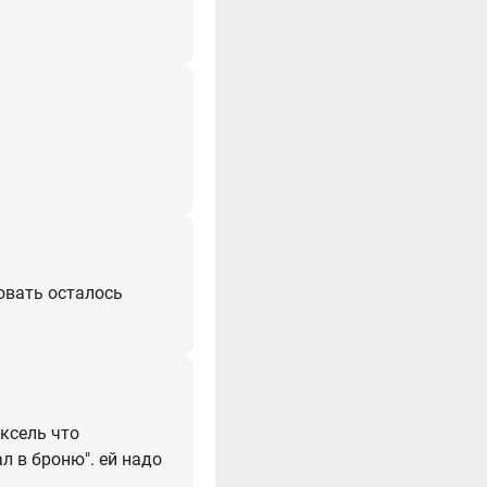
овать осталось
иксель что
л в броню". ей надо