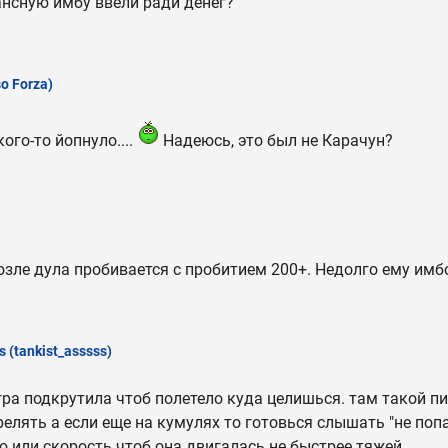
ансную имбу ввели ради денег?
o Forza)
ого-то йопнуло....
Надеюсь, это был не Карачун?
озле дула пробивается с пробитием 200+. Недолго ему имб
s
(tankist_asssss)
гра подкрутила чтоб полетело куда целишься. там такой п
елять а если еще на кумулях то готовься слышать "не попа
ю или скорость чтоб она двигалась не быстрее тяжей