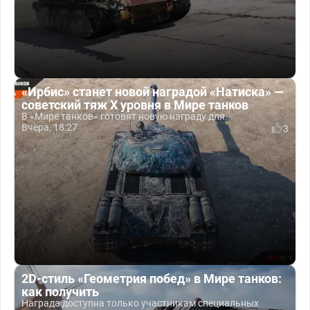
«Ирбис» станет новой наградой «Натиска» —
советский тяж X уровня в Мире танков
В «Мире танков» готовят новую награду для...
Вчера, 18:27
3
2D-стиль «Геометрия побед» в Мире танков:
как получить
Награда доступна только участникам специальных