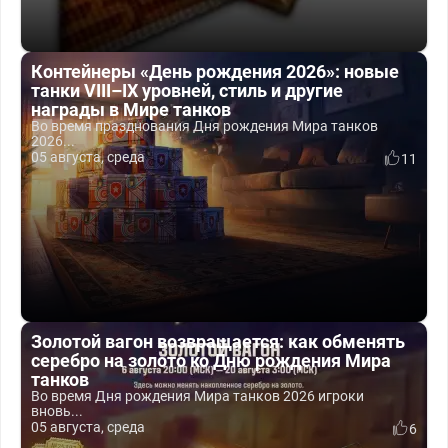
Контейнеры «День рождения 2026»: новые
танки VIII–IX уровней, стиль и другие
награды в Мире танков
Во время празднования Дня рождения Мира танков
2026...
05 августа, среда
11
Золотой вагон возвращается: как обменять
серебро на золото ко Дню рождения Мира
танков
Во время Дня рождения Мира танков 2026 игроки
вновь...
05 августа, среда
6