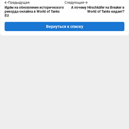
Предыдущая
Следующая
Идём на обновление исторического
А почему Hirschkäfer на Breaker в
рекорда онлайна в World of Tanks
World of Tanks кидает?
EU
Вернуться к списку