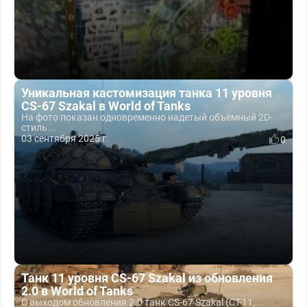
Уникальная кастомизация танка 11 уровня
CS-67 Szakal в World of Tanks
На фото показан одновременно надетый объёмный 2D-
стиль...
03 сентября 2025 г.
0
Танк 11 уровня CS-67 Szakal из обновления
2.0 в World of Tanks
С выходом обновления 2.0 танк CS-67 Szakal (СТ-11,...