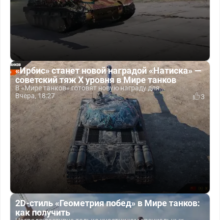
«Ирбис» станет новой наградой «Натиска» —
советский тяж X уровня в Мире танков
В «Мире танков» готовят новую награду для...
Вчера, 18:27
3
2D-стиль «Геометрия побед» в Мире танков:
как получить