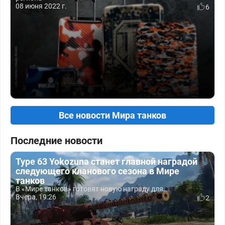
08 июня 2022 г.
6
Все новости Мира танков
Последние новости
Type 63 Yokozuna станет главной наградой
следующего кланового сезона в Мире
танков
В «Мире танков» готовят новую награду для...
Вчера, 19:26
2