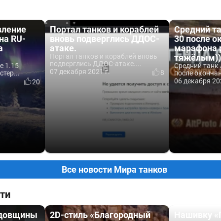
вление
Портал танков и кораблей
Средний та
на RU-
вновь подверглись ДДОС-
30 после о
а
атаке.
марафона 
Портал танков и кораблей вновь
тяжёлым)
подверглись ДДОС-атаке....
е 1.15
Средний танк 
07 декабря 2021 г.
8
тер...
после окончан
06 декабря 20
20
Все новости Мира танков
ти
одовщины
2D-стиль «Благородный
Нашивку «