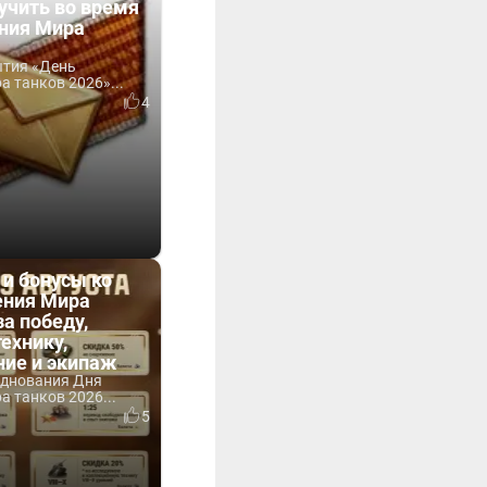
учить во время
ния Мира
ытия «День
 танков 2026»...
4
 и бонусы ко
ния Мира
за победу,
технику,
ние и экипаж
зднования Дня
 танков 2026...
5