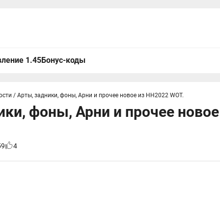
ление 1.45
Бонус-коды
ости
/
Арты, задники, фоны, Арни и прочее новое из НН2022 WOT.
ики, фоны, Арни и прочее ново
59
4