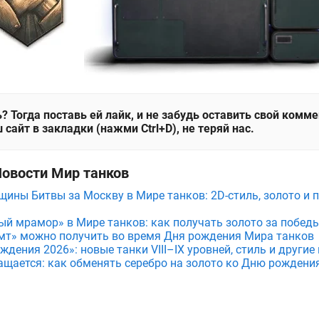
? Тогда поставь ей лайк, и не забудь оставить свой комм
 сайт в закладки (нажми Ctrl+D), не теряй нас.
Новости Мир танков
щины Битвы за Москву в Мире танков: 2D-стиль, золото и 
ый мрамор» в Мире танков: как получать золото за побед
мт» можно получить во время Дня рождения Мира танков
дения 2026»: новые танки VIII–IX уровней, стиль и други
ащается: как обменять серебро на золото ко Дню рождени