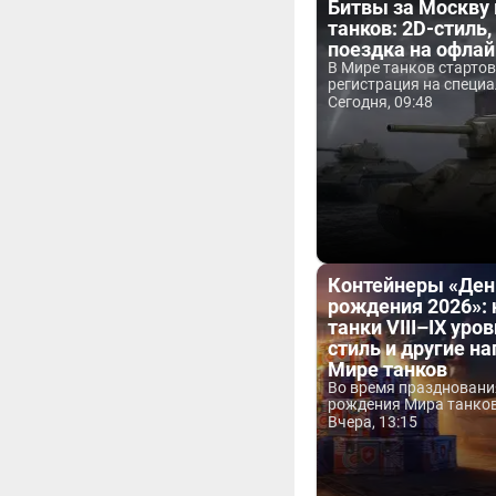
Битвы за Москву
танков: 2D-стиль,
поездка на офла
В Мире танков старто
регистрация на специа
Сегодня, 09:48
Контейнеры «Ден
рождения 2026»:
танки VIII–IX уров
стиль и другие н
Мире танков
Во время праздновани
рождения Мира танков 
Вчера, 13:15