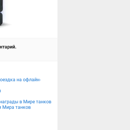
ентарий.
поездка на офлайн-
ы
е награды в Мире танков
я Мира танков