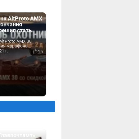
нк AltProto AMX
кончания
решил стать
)
AltProto AMX 30
ия марафона...
21 г.
15
Главпочтамт»