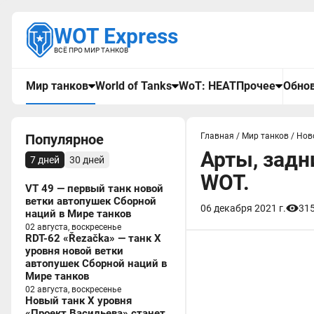
WOT Express
ВСЁ ПРО МИР ТАНКОВ
Мир танков
World of Tanks
WoT: HEAT
Прочее
Обнов
Популярное
Главная
/
Мир танков
/
Нов
Арты, задн
7 дней
30 дней
WOT.
VT 49 — первый танк новой
ветки автопушек Сборной
06 декабря 2021 г.
31
наций в Мире танков
02 августа, воскресенье
RDT-62 «Řezačka» — танк X
уровня новой ветки
автопушек Сборной наций в
Мире танков
02 августа, воскресенье
Новый танк X уровня
«Проект Васильева» станет