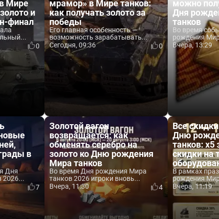
 в Мире
мрамор» в Мире танков:
можно пол
 золото и
как получать золото за
Дня рожде
йн-финал
победы
танков
вала
Его главная особенность —
Во время соб
льный...
возможность зарабатывать...
рождения Мира
Сегодня, 09:36
Вчера, 13:29
0
0
ь
Золотой вагон
Все скидки
 новые
возвращается: как
Дню рожде
ней,
обменять серебро на
танков: x5 
аграды в
золото ко Дню рождения
скидки на 
Мира танков
оборудова
я Дня
Во время Дня рождения Мира
В рамках пра
2026...
танков 2026 игроки вновь...
рождения Мира
Вчера, 11:30
Вчера, 11:19
7
4