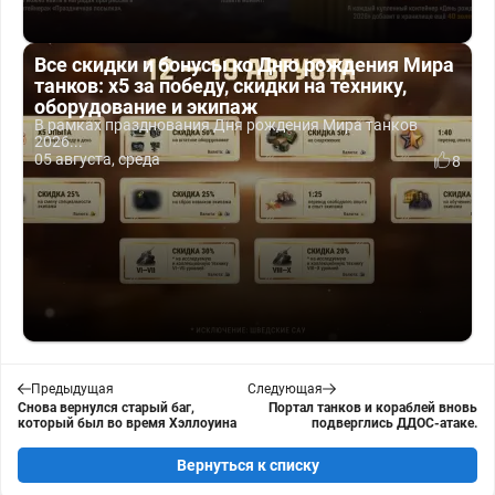
Все скидки и бонусы ко Дню рождения Мира
танков: x5 за победу, скидки на технику,
оборудование и экипаж
В рамках празднования Дня рождения Мира танков
2026...
05 августа, среда
8
Предыдущая
Следующая
Снова вернулся старый баг,
Портал танков и кораблей вновь
который был во время Хэллоуина
подверглись ДДОС-атаке.
Вернуться к списку