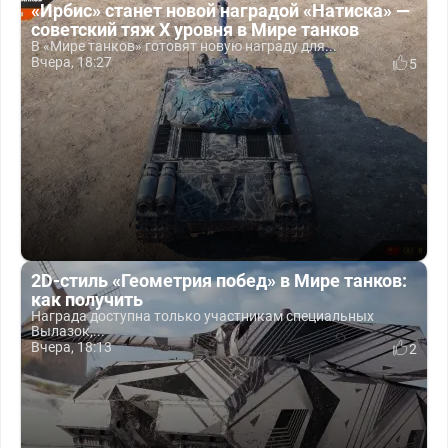
«Ирбис» станет новой наградой «Натиска» —
советский тяж X уровня в Мире танков
В «Мире танков» готовят новую награду для...
Вчера, 18:27
5
2D-стиль «Геометрия побед» в Мире танков:
как получить
Награда доступна только участникам специальных
Вылазок,...
Вчера, 18:13
2