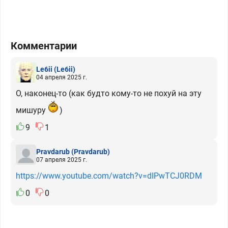
Комментарии
Le6ii
(Le6ii)
04 апреля 2025 г.
О, наконец-то (как будто кому-то не похуй на эту
мишуру
)
9
1
Pravdarub
(Pravdarub)
07 апреля 2025 г.
https://www.youtube.com/watch?v=dIPwTCJ0RDM
0
0