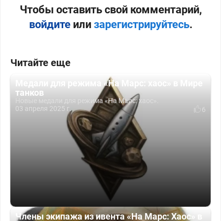
Чтобы оставить свой комментарий,
войдите
или
зарегистрируйтесь
.
Читайте еще
Медали для режима «На Марс: хаос» в Мире
танков
Новые медали для режима «На Марс: хаос».
03 апреля 2025 г.
6
Члены экипажа из ивента «На Марс: Хаос» в