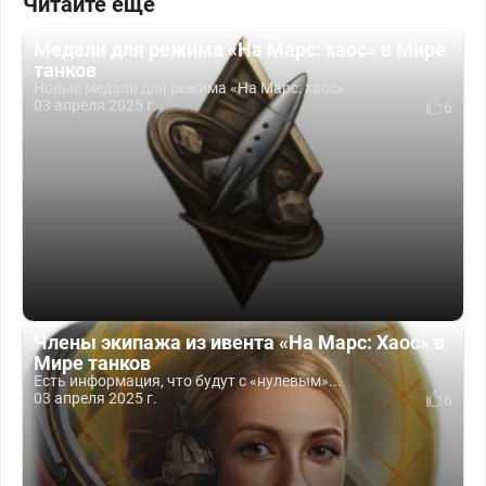
Читайте еще
Медали для режима «На Марс: хаос» в Мире
танков
Новые медали для режима «На Марс: хаос».
03 апреля 2025 г.
6
Члены экипажа из ивента «На Марс: Хаос» в
Мире танков
Есть информация, что будут с «нулевым»...
03 апреля 2025 г.
6