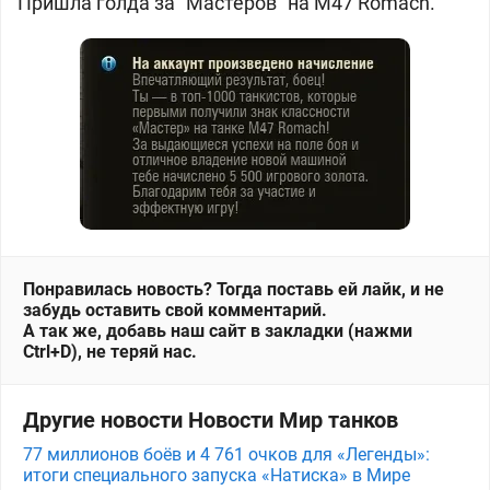
Пришла голда за "Мастеров" на M47 Romach.
Понравилась новость? Тогда поставь ей лайк, и не
забудь оставить свой комментарий.
А так же, добавь наш сайт в закладки (нажми
Ctrl+D), не теряй нас.
Другие новости Новости Мир танков
77 миллионов боёв и 4 761 очков для «Легенды»:
итоги специального запуска «Натиска» в Мире