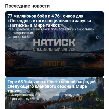
Последние новости
77 миллионов боёв и 4 761 очков для
«Легенды»: итоги специального запуска
«Натиска» в Мире танков
Разбираемся, какие танки пользовались наибольшей
популярностью...
Сегодня, 08:51
0
Type 63 Yokozuna станет главной наградой
следующего кланового сезона в Мире
танков
В «Мире танков» готовят новую награду для...
08 августа, суббота
3