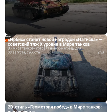
«Ирбис» станет новой наградой «Натиска» —
советский тяж X уровня в Мире танков
В «Мире танков» готовят новую награду для...
08 августа, суббота
5
2D-стиль «Геометрия побед» в Мире танков:
как получить