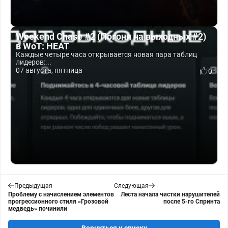
Weekend Chase #2 (Погоня на выходных #2)
в WoT: HEAT
Каждые четыре часа открывается новая пара таблиц
лидеров:...
07 августа, пятница
0
Предыдущая
Следующая
Проблему с начислением элементов
Леста начала чистки нарушителей
прогрессионного стиля «Грозовой
после 5-го Спринта
медведь» починили