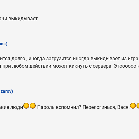
дачи выкидывает
чок)
ится долго , иногда загрузится иногда выкидывает из игра
 при любом действии может кикнуть с сервера, Этоооооо 
zarov)
какие люди
Пароль вспомнил? Перелогинься, Вася.