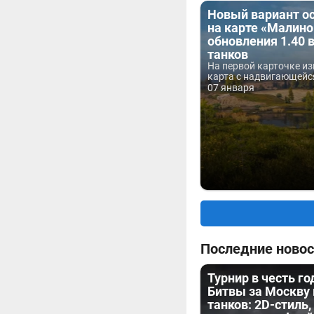
Новый вариант о
на карте «Малино
обновления 1.40 
танков
На первой карточке и
карта с надвигающейся
07 января
Последние новос
Турнир в честь г
Битвы за Москву
танков: 2D-стиль,