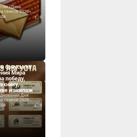
ытия «День
 танков 2026»...
еда
6
 и бонусы ко
ния Мира
за победу,
технику,
ние и экипаж
зднования Дня
 танков 2026...
еда
9