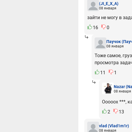
(JI_E_X_A)
08 января
зайти не могу в за
16
0
Паучок
(Пау
08 января
Тоже самое, груз
просмотра задач
11
1
Nazar
(Na
08 января
Ооооох ***, 
2
13
vlad
(Vlad1m1r)
08 января