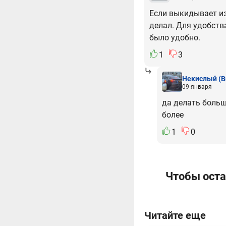
Если выкидывает из 
делал. Для удобств
было удобно.
1
3
Некислый
(B
09 января
да делать больше
более
1
0
Чтобы оста
Читайте еще