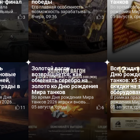
йн-финал
победы
танков
вала
Его главная особенность —
Во время соб
льный...
возможность зарабатывать...
рождения Мира
Вчера, 09:36
05 августа, ср
3
3
ь
Золотой вагон
Все скидки
 новые
возвращается: как
Дню рожде
ней,
обменять серебро на
танков: x5 
аграды в
золото ко Дню рождения
скидки на 
Мира танков
оборудова
я Дня
Во время Дня рождения Мира
В рамках пра
2026...
танков 2026 игроки вновь...
рождения Мира
05 августа, среда
05 августа, ср
11
6