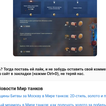
? Тогда поставь ей лайк, и не забудь оставить свой комм
 сайт в закладки (нажми Ctrl+D), не теряй нас.
Новости Мир танков
щины Битвы за Москву в Мире танков: 2D-стиль, золото и 
ый мрамор» в Мире танков: как получать золото за побед