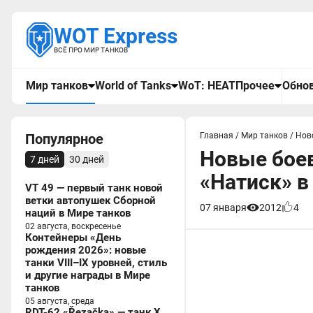
WOT Express
ВСЁ ПРО МИР ТАНКОВ
Мир танков
World of Tanks
WoT: HEAT
Прочее
Обнов
Популярное
Главная
/
Мир танков
/
Нов
Новые боев
7 дней
30 дней
«Натиск» в
VT 49 — первый танк новой
ветки автопушек Сборной
07 января
2012
4
наций в Мире танков
02 августа, воскресенье
Контейнеры «День
рождения 2026»: новые
танки VIII–IX уровней, стиль
и другие награды в Мире
танков
05 августа, среда
RDT-62 «Řezačka» — танк X