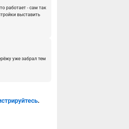
то работает - сам так
астройки выставить
серёжу уже забрал тем
истрируйтесь
.