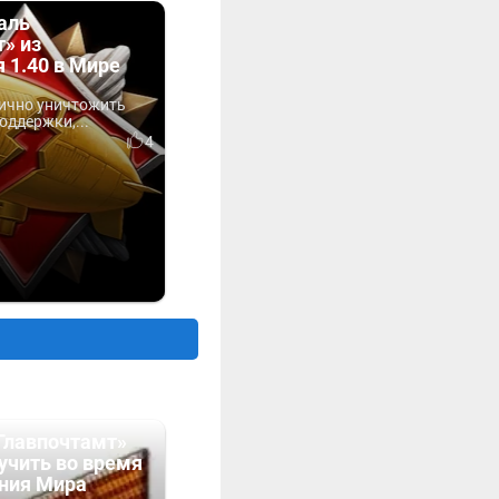
аль
» из
 1.40 в Мире
ично уничтожить
оддержки,...
4
Главпочтамт»
учить во время
ния Мира