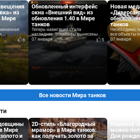
свещения
Обновленный интерфейс
Новая мед
вка» из
окна «Внешний вид» из
«Диверсант
в Мире
обновления 1.40 в Мире
обновления
танков
танков
змененная
Теперь навигация стала
Необходимо л
...
нагляднее. Элементы вынесены...
все объекты п
07 января
07 января
6
5
Все новости Мира танков
ти
одовщины
2D-стиль «Благородный
Нашивку «
 в Мире
мрамор» в Мире танков:
можно пол
 золото и
как получать золото за
Дня рожде