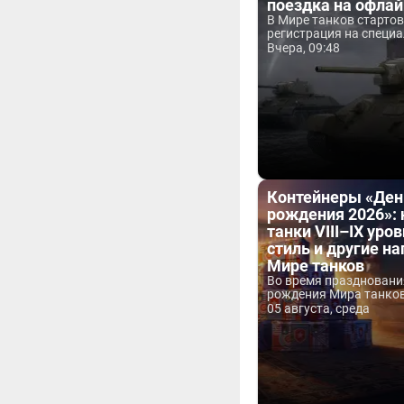
поездка на офла
В Мире танков старто
регистрация на специа
Вчера, 09:48
Контейнеры «Ден
рождения 2026»:
танки VIII–IX уров
стиль и другие н
Мире танков
Во время праздновани
рождения Мира танков 
05 августа, среда