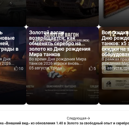
ь
Золотой вагон
Все скидки
 новые
возвращается: как
Дню рожде
ней,
обменять серебро на
танков: x5 
аграды в
золото ко Дню рождения
скидки на 
Мира танков
оборудова
я Дня
Во время Дня рождения Мира
В рамках пра
2026...
танков 2026 игроки вновь...
рождения Мира
05 августа, среда
05 августа, ср
10
5
Следующая
а «Внешний вид» из обновления 1.40 в
Золото за свободный опыт и серебро