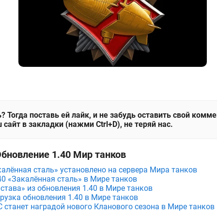
? Тогда поставь ей лайк, и не забудь оставить свой комм
 сайт в закладки (нажми Ctrl+D), не теряй нас.
Обновление 1.40 Мир танков
калённая сталь» установлено на сервера Мира танков
40 «Закалённая сталь» в Мире танков
става» из обновления 1.40 в Мире танков
рузка обновления 1.40 в Мире танков
станет наградой нового Кланового сезона в Мире танков