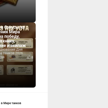
 и бонусы ко
ния Мира
за победу,
технику,
ние и экипаж
зднования Дня
 танков 2026...
еда
8
 в Мире танков