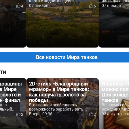
карта с надвигающейся...
нагляднее. Эл
07 января
07 января
4
6
Все новости Мира танков
ти
одовщины
2D-стиль «Благородный
Нашивку «
 в Мире
мрамор» в Мире танков:
можно пол
 золото и
как получать золото за
Дня рожде
йн-финал
победы
танков
вала
Его главная особенность —
Во время соб
льный...
возможность зарабатывать...
рождения Мира
Вчера, 09:36
05 августа, ср
2
2