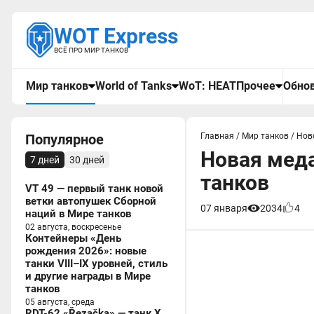
WOT Express
ВСЁ ПРО МИР ТАНКОВ
Мир танков
World of Tanks
WoT: HEAT
Прочее
Обнов
Популярное
Главная
/
Мир танков
/
Нов
Новая меда
7 дней
30 дней
танков
VT 49 — первый танк новой
ветки автопушек Сборной
07 января
2034
4
наций в Мире танков
02 августа, воскресенье
Контейнеры «День
рождения 2026»: новые
танки VIII–IX уровней, стиль
и другие награды в Мире
танков
05 августа, среда
RDT-62 «Řezačka» — танк X