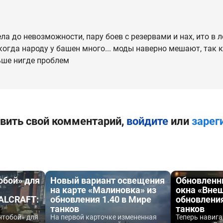
а до невозможности, пару боев с резервами и нах, ито в ло
огда народу у башен много... моды наверно мешают, так к
ьше нигде проблем
вить свой комментарий,
войдите
или
зарег
обой» для
Новый вариант освещения
Обновленн
на карте «Малиновка» из
окна «Внеш
ALCRAFT:
обновления 1.40 в Мире
обновления
танков
танков
нтобой» для
На первой карточке измененная
Теперь навига