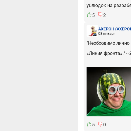
ублюдок на разрабе 
5
2
АХЕРОН
(АХЕРО
08 января
"Необходимо лично 
«Линия фронта»." -
5
0