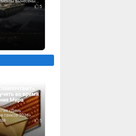
ементы вынесены...
5
Главпочтамт»
учить во время
ния Мира
ытия «День
 танков 2026»...
еда
5