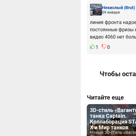
Некислый
(Brut)
09 января
линия фронта надоел
постоянные фризы к
видео 4060 нет бол
1
0
Чтобы оста
Читайте еще
3D-стиль «Вагант
танка Captain.
Коллаборация ST
X и Мир танков
Новый 3D-стиль «Вага