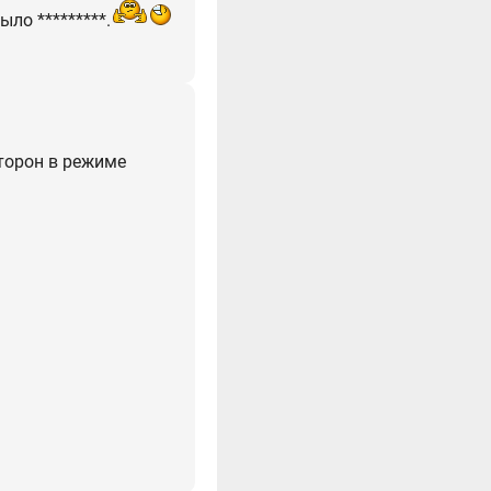
ло *********.
торон в режиме