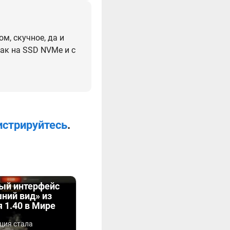
м, скучное, да и
ак на SSD NVMe и с
истрируйтесь
.
ый интерфейс
ний вид» из
 1.40 в Мире
ция стала