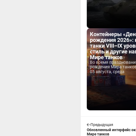
Контейнеры «Ден
рождения 2026»:
танки VIII–IX уров
стиль и другие н
Мире танков
Во время праздновани
рождения Мира танков 
05 августа, среда
Предыдущая
Обновленный интерфейс окн
Мире танков