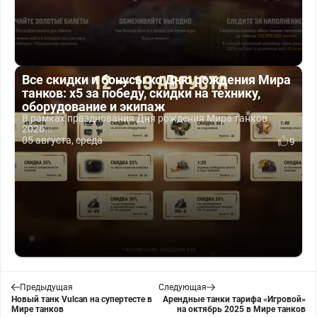
Все скидки и бонусы ко Дню рождения Мира
танков: x5 за победу, скидки на технику,
оборудование и экипаж
В рамках празднования Дня рождения Мира танков
2026...
05 августа, среда
9
Предыдущая
Следующая
Новый танк Vulcan на супертесте в
Арендные танки тарифа «Игровой»
Мире танков
на октябрь 2025 в Мире танков