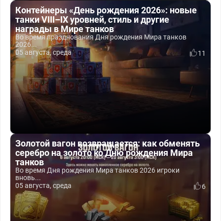
Контейнеры «День рождения 2026»: новые
танки VIII–IX уровней, стиль и другие
награды в Мире танков
Во время празднования Дня рождения Мира танков
2026...
05 августа, среда
11
Золотой вагон возвращается: как обменять
серебро на золото ко Дню рождения Мира
танков
Во время Дня рождения Мира танков 2026 игроки
вновь...
05 августа, среда
6