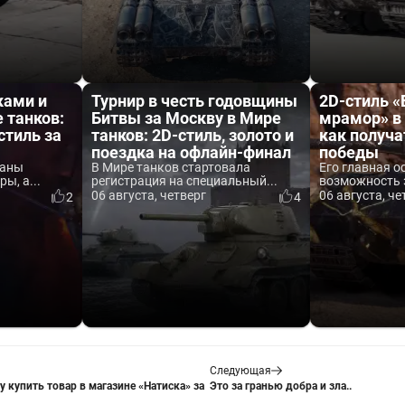
ками и
Турнир в честь годовщины
2D-стиль 
 танков:
Битвы за Москву в Мире
мрамор» в 
стиль за
танков: 2D-стиль, золото и
как получа
поездка на офлайн-финал
победы
ваны
В Мире танков стартовала
Его главная о
ы, а...
регистрация на специальный...
возможность 
06 августа, четверг
06 августа, че
2
4
Следующая
у купить товар в магазине «Натиска» за
Это за гранью добра и зла..