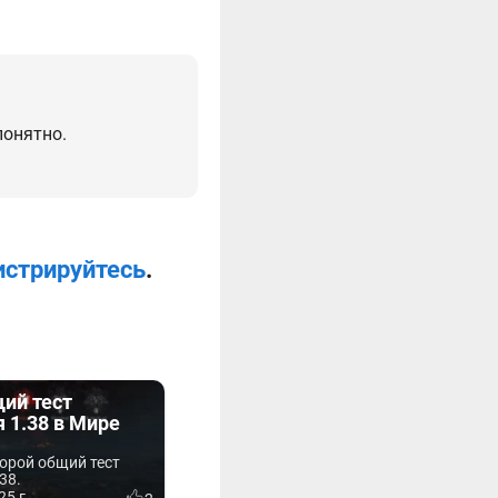
понятно.
истрируйтесь
.
ий тест
 1.38 в Мире
орой общий тест
38.
25 г.