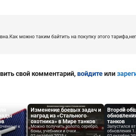
овна.Как можно таким байтить на покупку этого тарифа,не
вить свой комментарий,
войдите
или
зарег
ля
Изменение боевых задач и
Второй общ
рады
наград из «Стального
обновления
ов
охотника» в Мире танков
танков
оченные к
Можно получить золото, серебро,
Запустился вт
в
боны, учебники и очки...
обновления 1.
02 октября 2025 г.
02 октября 20