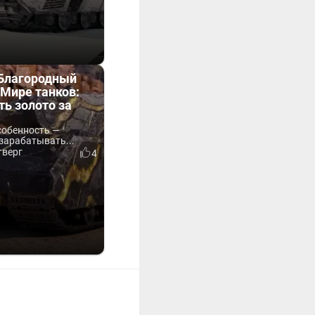
«Благородный
Мире танков:
ть золото за
собенность —
зарабатывать...
тверг
4