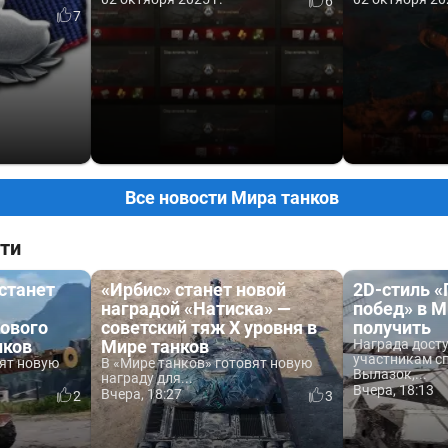
6
7
Все новости Мира танков
ти
 станет
«Ирбис» станет новой
2D-стиль 
наградой «Натиска» —
побед» в М
ового
советский тяж X уровня в
получить
нков
Мире танков
Награда дост
участникам с
вят новую
В «Мире танков» готовят новую
Вылазок,...
награду для...
Вчера, 18:13
Вчера, 18:27
2
3