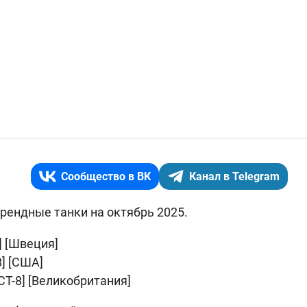
Сообщество в ВК
Канал в Telegram
арендные танки на октябрь 2025.
8] [Швеция
]
-8] [США
]
[CТ-8] [Великобритания
]