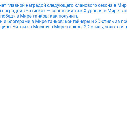
анет главной наградой следующего кланового сезона в Мир
й наградой «Натиска» — советский тяж X уровня в Мире та
 побед» в Мире танков: как получить
и и блогерами в Мире танков: контейнеры и 2D-стиль за по
щины Битвы за Москву в Мире танков: 2D-стиль, золото и 