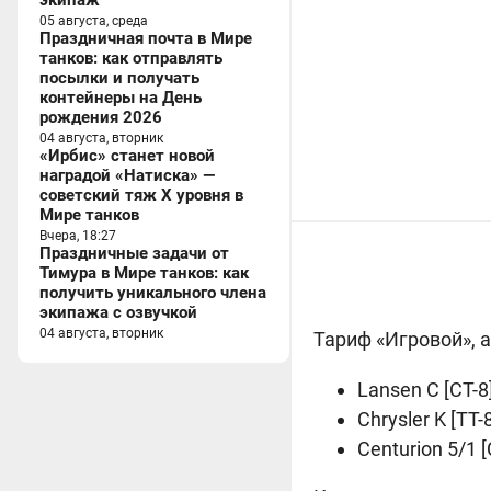
экипаж
05 августа, среда
Праздничная почта в Мире
танков: как отправлять
посылки и получать
контейнеры на День
рождения 2026
04 августа, вторник
«Ирбис» станет новой
наградой «Натиска» —
советский тяж X уровня в
Мире танков
Вчера, 18:27
Праздничные задачи от
Тимура в Мире танков: как
получить уникального члена
экипажа с озвучкой
04 августа, вторник
Тариф «Игровой», 
Lansen C [CТ-
Chrysler K [TТ
Centurion 5/1 