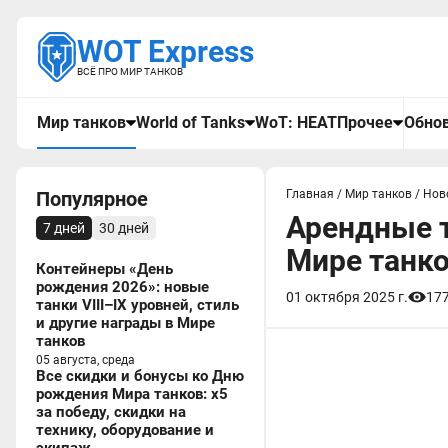
WOT Express
ВСЁ ПРО МИР ТАНКОВ
Мир танков
World of Tanks
WoT: HEAT
Прочее
Обнов
Популярное
Главная
/
Мир танков
/
Нов
Арендные т
7 дней
30 дней
Мире танк
Контейнеры «День
рождения 2026»: новые
01 октября 2025 г.
17
танки VIII–IX уровней, стиль
и другие награды в Мире
танков
05 августа, среда
Все скидки и бонусы ко Дню
рождения Мира танков: x5
за победу, скидки на
технику, оборудование и