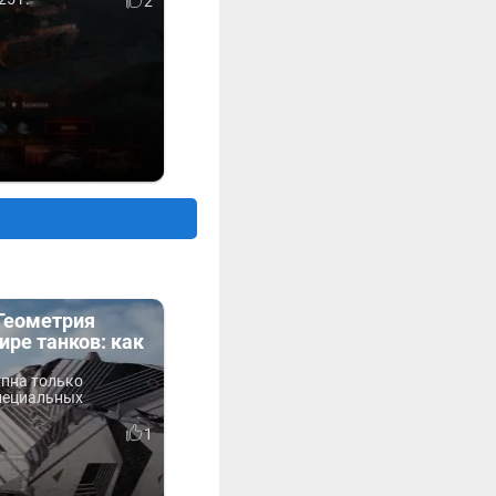
2
«Геометрия
ире танков: как
упна только
пециальных
1