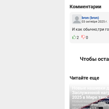
Комментарии
bron
(bron)
03 октября 2025 г.
И как обычно,три г
2
0
Чтобы оста
Читайте еще
Новые нашивки д
Заслуженной наг
2025 в Мире танк
Новые нашивки, приур
заслуженной награде 
обновлении 1.38.