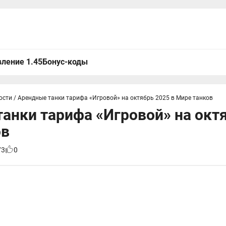
ление 1.45
Бонус-коды
ости
/
Арендные танки тарифа «Игровой» на октябрь 2025 в Мире танков
анки тарифа «Игровой» на октя
ов
73
0