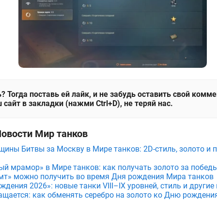
? Тогда поставь ей лайк, и не забудь оставить свой комм
 сайт в закладки (нажми Ctrl+D), не теряй нас.
Новости Мир танков
щины Битвы за Москву в Мире танков: 2D-стиль, золото и 
ый мрамор» в Мире танков: как получать золото за побед
мт» можно получить во время Дня рождения Мира танков
дения 2026»: новые танки VIII–IX уровней, стиль и други
ащается: как обменять серебро на золото ко Дню рождени