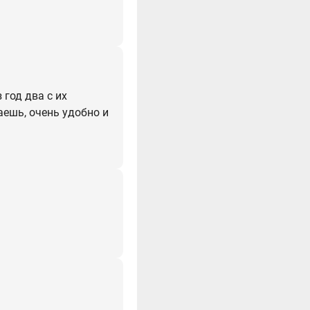
 год два с их
аешь, очень удобно и