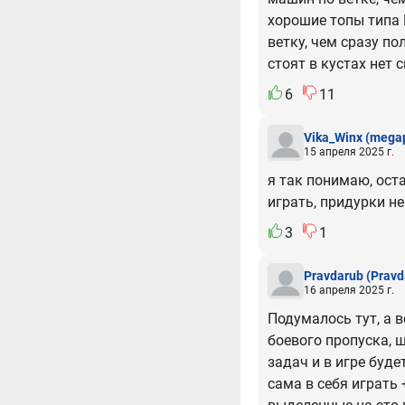
хорошие топы типа 
ветку, чем сразу п
стоят в кустах нет с
6
11
Vika_Winx
(megap
15 апреля 2025 г.
я так понимаю, ост
играть, придурки н
3
1
Pravdarub
(Pravd
16 апреля 2025 г.
Подумалось тут, а 
боевого пропуска, 
задач и в игре буде
сама в себя играть