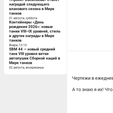
наградой следующего
кланового сезона в Мире
танков
01 августа, суббота
Контейнеры «День
рождения 2026»: новые
танки VIII–IX уровней, стиль
и другие награды в Мире
танков
Вчера, 13:15
SBM 44 — новый средний
танк VIII уровня ветки
автопушек Сборной наций в
Мире танков
02 августа, воскресенье
Чертежи в ежеднев
А то знаю я их! Чт