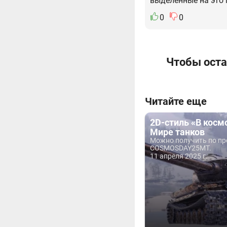
выделенные на это 
0
0
Чтобы оста
Читайте еще
2D-стиль «В космо
Мире танков
Можно получить по п
COSMOSDAY25MT.
11 апреля 2025 г.