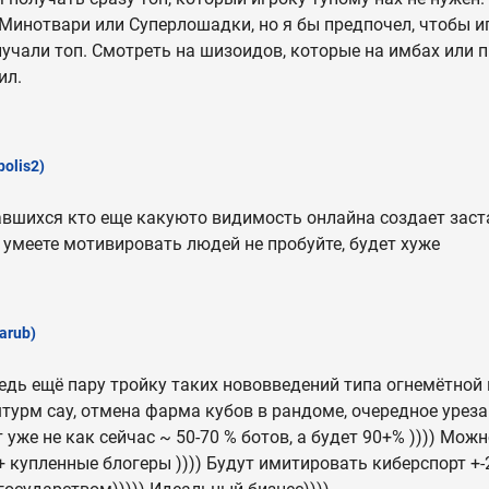
Минотвари или Суперлошадки, но я бы предпочел, чтобы и
олучали топ. Смотреть на шизоидов, которые на имбах или 
ил.
olis2)
авшихся кто еще какуюто видимость онлайна создает зас
е умеете мотивировать людей не пробуйте, будет хуже
arub)
ведь ещё пару тройку таких нововведений типа огнемётной 
штурм сау, отмена фарма кубов в рандоме, очередное урез
т уже не как сейчас ~ 50-70 % ботов, а будет 90+% )))) Мож
 + купленные блогеры )))) Будут имитировать киберспорт +