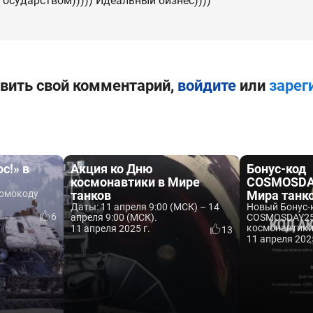
государством))))) Идеальный бизнес))))
вить свой комментарий,
войдите
или
зарег
с!» в
Акция ко Дню
Бонус-код
космонавтики в Мире
COSMOSDA
ромокоду
танков
Мира танк
Даты: 11 апреля 9:00 (МСК) – 14
Новый Бонус-
6
апреля 9:00 (МСК).
COSMOSDAY25
космонавтики
11 апреля 2025 г.
13
11 апреля 2025