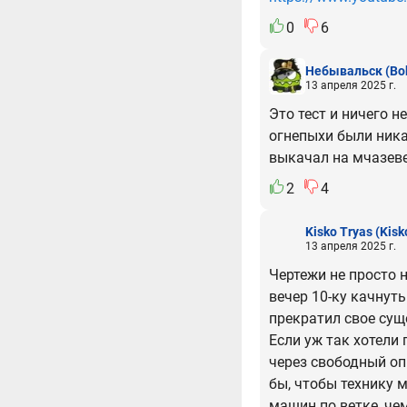
0
6
Небывальск
(Bo
13 апреля 2025 г.
Это тест и ничего 
огнепыхи были ника
выкачал на мчазеве 
2
4
Kisko Tryas
(Kisk
13 апреля 2025 г.
Чертежи не просто 
вечер 10-ку качнут
прекратил свое сущ
Если уж так хотели
через свободный оп
бы, чтобы технику 
машин по ветке, чем