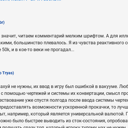
br)
не значит, читаем комментарий мелким шрифтом. А для илл
кими, большинство плевалось. Я из чувства реактивного 
50k, и в кое-то веки не прогадал...
o Tryas)
нахуй не нужны, их ввод в игру был ошибкой в вакууме. Лю
ь с помощью чертежей и системы их конвертации, смысл пр
ествование уже спустя полгода после ввода системы черте
 предоставлять возможности ускоренной прокачки, то лучш
ыт, например, который является универсальной валютой. 
можно было быстрее выводить из сток-состояния, опробова
 получать сразу топ, который игроку тупому нах не нужен.