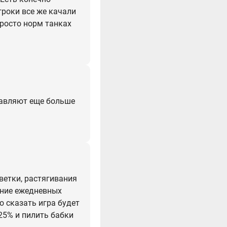
гроки все же качали
просто норм танках
тавляют еще больше
ветки, растягивания
ание ежедневных
но сказать игра будет
-25% и пилить бабки