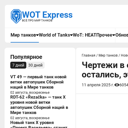
WOT Express
ВСЁ ПРО МИР ТАНКОВ
Мир танков
World of Tanks
WoT: HEAT
Прочее
Обнов
Популярное
Главная
/
Мир танков
/
Нов
Чертежи в 
7 дней
30 дней
остались, 
VT 49 — первый танк новой
ветки автопушек Сборной
11 апреля 2025 г.
605
наций в Мире танков
02 августа, воскресенье
RDT-62 «Řezačka» — танк X
уровня новой ветки
автопушек Сборной наций в
Мире танков
02 августа, воскресенье
Новый танк X уровня
«Проект Васильева» станет