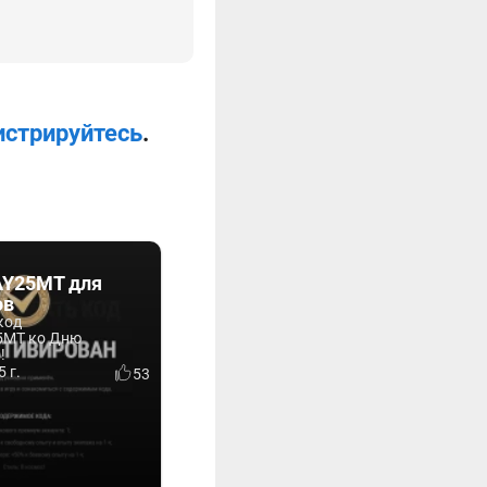
истрируйтесь
.
Y25MT для
ов
код
MT ко Дню
!
 г.
53