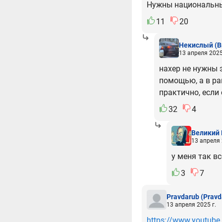
Нужны национальные
11
20
Некислый
(B
13 апреля 2025
нахер не нужны 
помощью, а в ра
практично, если
32
4
Великий 
13 апреля 
у меня так в
3
7
Pravdarub
(Pravd
13 апреля 2025 г.
https://www.youtu