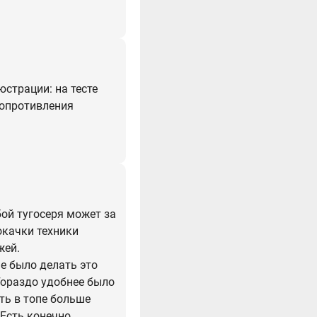
юстрации: на тесте
сопротивления
бой тугосеря может за
окачки техники
жей.
е было делать это
Гораздо удобнее было
ть в топе больше
 Есть конечно