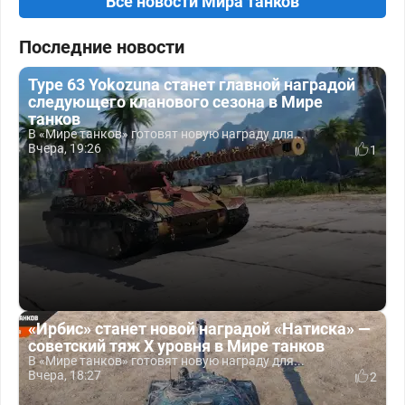
Все новости Мира танков
Последние новости
Type 63 Yokozuna станет главной наградой
следующего кланового сезона в Мире
танков
В «Мире танков» готовят новую награду для...
Вчера, 19:26
1
«Ирбис» станет новой наградой «Натиска» —
советский тяж X уровня в Мире танков
В «Мире танков» готовят новую награду для...
Вчера, 18:27
2