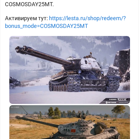
COSMOSDAY25MT.
Активируем тут:
https://lesta.ru/shop/redeem/?
bonus_mode=COSMOSDAY25MT