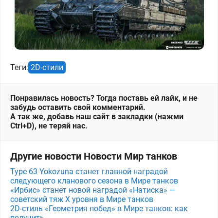
Теги:
2D-стили
Понравилась новость? Тогда поставь ей лайк, и не
забудь оставить свой комментарий.
А так же, добавь наш сайт в закладки (нажми
Ctrl+D), не теряй нас.
Другие новости Новости Мир танков
Type 63 Yokozuna станет главной наградой
следующего кланового сезона в Мире танков
«Ирбис» станет новой наградой «Натиска» —
советский тяж X уровня в Мире танков
2D-стиль «Геометрия побед» в Мире танков: как
получить