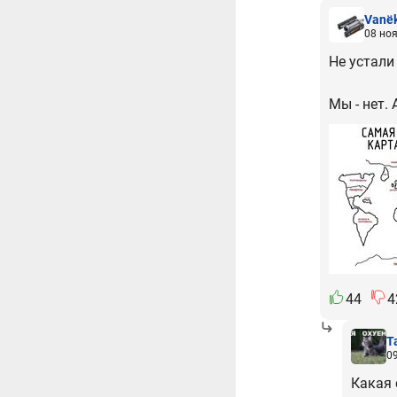
Vanё
08 ноя
Не устали
Мы - нет. 
44
4
T
09
Какая 