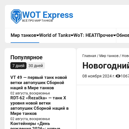
WOT Express
ВСЁ ПРО МИР ТАНКОВ
Мир танков
World of Tanks
WoT: HEAT
Прочее
Обнов
Популярное
Главная
/
Мир танков
/
Нов
Новогодний
7 дней
30 дней
08 ноября 2024 г.
106
VT 49 — первый танк новой
ветки автопушек Сборной
наций в Мире танков
02 августа, воскресенье
RDT-62 «Řezačka» — танк X
уровня новой ветки
автопушек Сборной наций в
Мире танков
02 августа, воскресенье
Контейнеры «День
рождения 2026»: новые