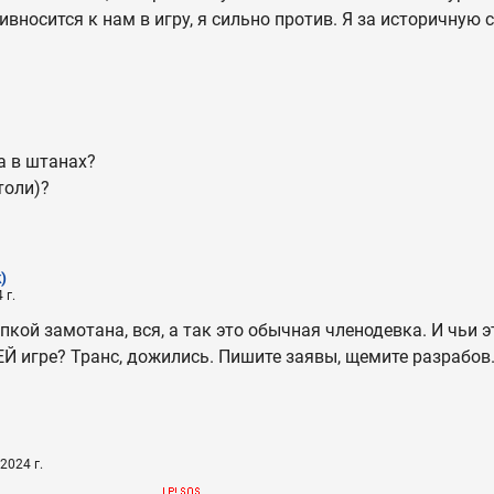
ривносится к нам в игру, я сильно против. Я за историчную
а в штанах?
толи)?
)
 г.
пкой замотана, вся, а так это обычная членодевка. И чьи 
Й игре? Транс, дожились. Пишите заявы, щемите разрабов
2024 г.