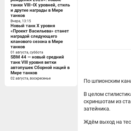
танки VIII–IX уровней, стиль
и другие награды в Мире
танков
Вчера, 13:15
Новый танк X уровня
«Проект Васильева» станет
наградой следующего
кланового сезона в Мире
танков
01 августа, суббота
SBM 44 — новый средний
танк VIII уровня ветки
автопушек Сборной наций в
Мире танков
02 августа, воскресенье
По шпионским кана
В целом стилистик
скриншотам из ста
затейника.
Ждём выход на тес