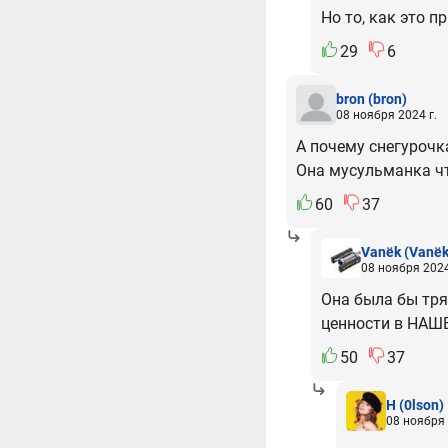
Но то, как это п
29
6
bron
(bron)
08 ноября 2024 г.
А почему снегурочк
Она мусульманка ч
60
37
Vanёk
(Vanёk
08 ноября 2024
Она была бы тря
ценности в НАШЕ
50
37
H
(0lson)
08 ноября 