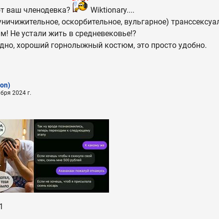
от ваш членодевка?
Wiktionary....
 (уничижительное, оскорбительное, вульгарное) транссексуа
им! Не устали жить в средневековье!?
идно, хороший горнолыжный костюм, это просто удобно.
son)
бря 2024 г.
1