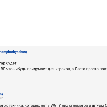
hamphorhynchus)
гар будет.
то ВГ что-нибудь придумает для игроков, а Леста просто пов
s)
 г.
ток техники, которых нет у WG. У них огнемётов и штурм С