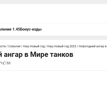
ление 1.45
Бонус-коды
ости
/
События
/
Наш Новый год
/
Наш Новый год 2025
/
Новогодний ангар в
 ангар в Мире танков
71
53