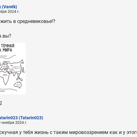
k
(Vanёk)
бря 2024 г.
 жить в средневековье!?
А вы?
2
atarin023
(Tatarin023)
 ноября 2024 г.
скучная у тебя жизнь с таким мировоззрением как и у этог