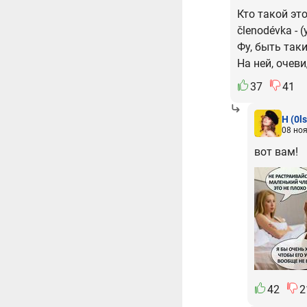
Кто такой эт
členodévka -
Фу, быть так
На ней, очев
37
41
H
(0l
08 ноя
вот вам!
42
2