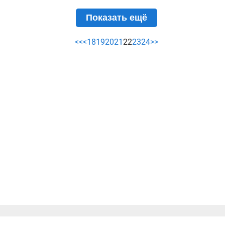
Показать ещё
<<
<
18
19
20
21
22
23
24
>>