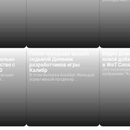
После перерыва вышел
Видео дем
ально
седьмой Дневник
новой доб
ство с
разработчиков игры
в WoT Cons
0
Калибр
Это эксклюзи
названием: "Кан
хорошая
В этом выпуске Альберт Жильцов
...
(креативный продюсер...