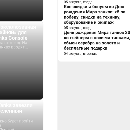
05 августа, среда
Все скидки и бонусы ко Дню
рождения Мира танков: x5 за
победу, скидки на технику,
оборудование и экипаж
 эксклюзивная
05 августа, среда
ейняй» для
День рождения Мира танков 20
anks Console
контейнеры с новыми танками
за этот год. На
обмен серебра на золото и
нках вводят...
бесплатные подарки
04 августа, вторник
 Tanks завезли
деленный
но будет пройти
в
Первый...