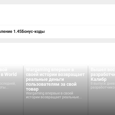
ление 1.45
Бонус-коды
вой
Wargaming впервые в
Вышел вос
 в World
своей истории возвращает
разработч
реальные деньги
Калибр
оследней,
пользователям за свой
8 выпуск дне
ты...
разработчиков
товар
Wargaming впервые в своей
истории возвращает реальные...