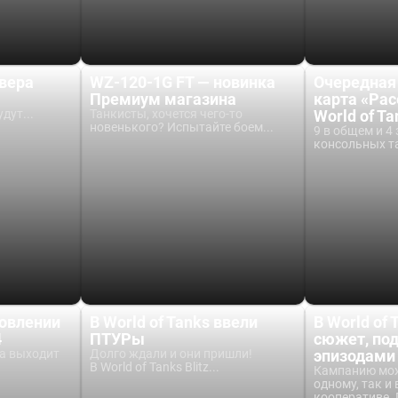
вера
WZ-120-1G FT — новинка
Очередная
Премиум магазина
карта «Рас
дут...
Танкисты, хочется чего-то
World of T
новенького? Испытайте боем...
9 в общем и 4 
консольных та
новлении
В World of Tanks ввели
В World of
4
ПТУРы
сюжет, по
ра выходит
Долго ждали и они пришли!
эпизодами
В World of Tanks Blitz...
Кампанию мож
одному, так и 
кооперативе. 