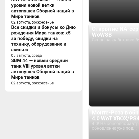
уровня новой ветки
автопушек Сборной наций в
Мире танков
02 августа, воскресенье
Все скидки и бонусы ко Дню
Открытие NA-сер
рождения Мира танков: x5
WoWSB
за победу, скидки на
Скоро разработчики бу
технику, оборудование и
экипаж
05 августа, среда
SBM 44 — новый средний
танк VIII уровня ветки
автопушек Сборной наций в
Мире танков
02 августа, воскресенье
Монте-Роза в об
4.0 WoT XBOX/PS
4.0! На консолях завт
обновление уже под...