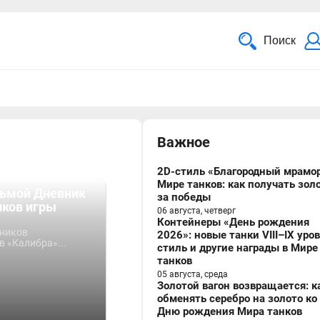
Поиск
Важное
2D-стиль «Благородный мрамор
Мире танков: как получать зол
ьмой Дневник
за победы
иков игры
06 августа, четверг
Контейнеры «День рождения
вников
2026»: новые танки VIII–IX уро
 «Калибра»...
стиль и другие награды в Мире
танков
05 августа, среда
Золотой вагон возвращается: к
обменять серебро на золото ко
Дню рождения Мира танков