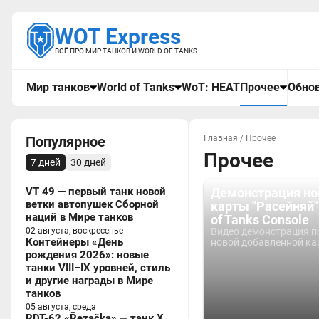
WOT Express
ВСЁ ПРО МИР ТАНКОВ И WORLD OF TANKS
Мир танков
World of Tanks
WoT: HEAT
Прочее
Обнов
Популярное
Главная
/
Прочее
Прочее
7 дней
30 дней
VT 49 — первый танк новой
Демонстрация но
ветки автопушек Сборной
карты "Расейняй"
наций в Мире танков
of Tanks Console
02 августа, воскресенье
Видео демонстрация п
Контейнеры «День
новой добавленной кар
рождения 2026»: новые
танки VIII–IX уровней, стиль
и другие награды в Мире
танков
05 августа, среда
RDT-62 «Řezačka» — танк X