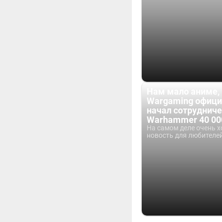
Нам мало аниме,
Wargaming офици
начал сотрудниче
Warhammer 40 00
На самом деле очень 
новость для любителей