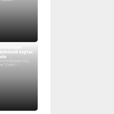
онстрация
авленной карты
ole
в платформы под
" (Caen). *...