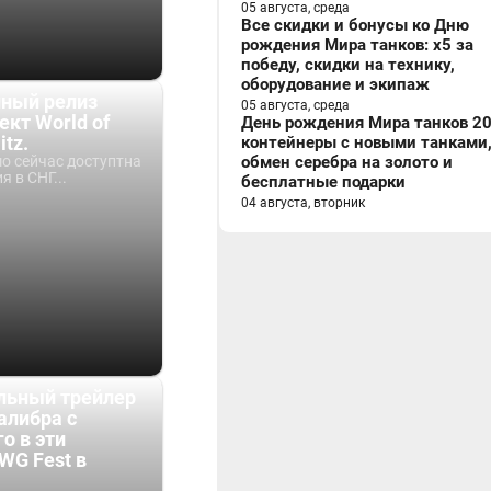
05 августа, среда
Все скидки и бонусы ко Дню
рождения Мира танков: x5 за
победу, скидки на технику,
оборудование и экипаж
нный релиз
05 августа, среда
кт World of
День рождения Мира танков 20
itz.
контейнеры с новыми танками
о сейчас доступтна
обмен серебра на золото и
я в СНГ...
бесплатные подарки
04 августа, вторник
льный трейлер
алибра с
о в эти
WG Fest в