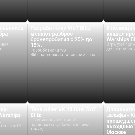
невников
Разработчики WoT Blitz
В полноце
бра
меняют разброс
вышел прое
бронепробития с 25% до
Warships Bl
дные
15%.
Игра уже прям
ми
для скачивани
Разработчики WoT
Blitz продолжают эксперименты....
ер-
Танк Adler VK 45.03 в WoT
Дополните
Warships
Blitz
«альфы» К
.
На консольных танках
прошедшег
продолжают добавлять прем
о вышел RU
выходные 
танки,...
Москве