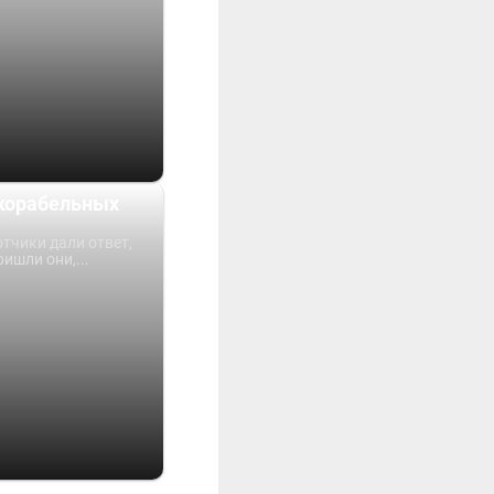
 корабельных
тчики дали ответ,
ришли они,...