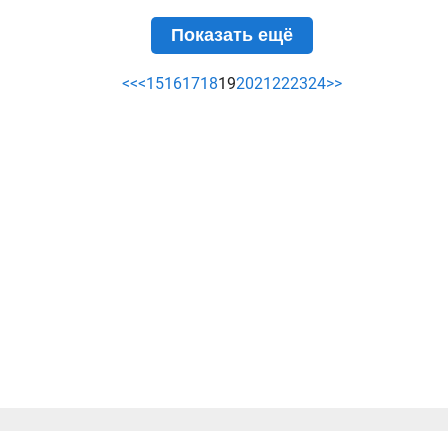
Показать ещё
<<
<
15
16
17
18
19
20
21
22
23
24
>>