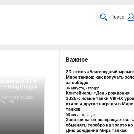
Поиск
Важное
2D-стиль «Благородный мрамор
Мире танков: как получать зол
китайских СТ-8
за победы
 — King Dragon
06 августа, четверг
Контейнеры «День рождения
нсолях в продажу
2026»: новые танки VIII–IX уро
ype 59,...
стиль и другие награды в Мире
танков
05 августа, среда
Золотой вагон возвращается: к
обменять серебро на золото ко
Дню рождения Мира танков