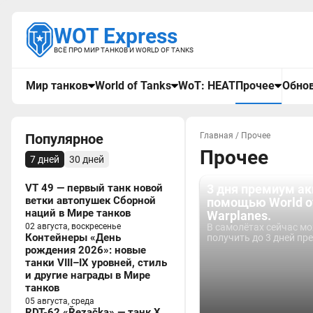
WOT Express
ВСЁ ПРО МИР ТАНКОВ И WORLD OF TANKS
Мир танков
World of Tanks
WoT: HEAT
Прочее
Обнов
Популярное
Главная
/
Прочее
Прочее
7 дней
30 дней
VT 49 — первый танк новой
3 дня премиум ак
ветки автопушек Сборной
помощью World o
наций в Мире танков
Warplanes.
02 августа, воскресенье
В самолётах сейчас м
Контейнеры «День
получить до 3 дней пре
рождения 2026»: новые
танки VIII–IX уровней, стиль
и другие награды в Мире
танков
05 августа, среда
RDT-62 «Řezačka» — танк X