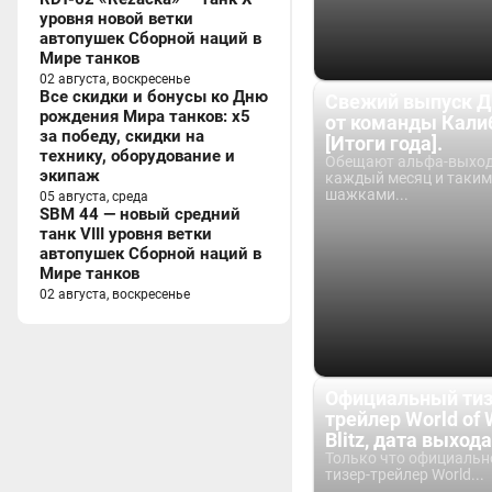
уровня новой ветки
автопушек Сборной наций в
Мире танков
02 августа, воскресенье
Все скидки и бонусы ко Дню
Свежий выпуск Д
рождения Мира танков: x5
от команды Кали
за победу, скидки на
[Итоги года].
технику, оборудование и
Обещают альфа-выхо
экипаж
каждый месяц и таки
шажками...
05 августа, среда
SBM 44 — новый средний
танк VIII уровня ветки
автопушек Сборной наций в
Мире танков
02 августа, воскресенье
Официальный тиз
трейлер World of 
Blitz, дата выхода
Только что официальн
тизер-трейлер World...