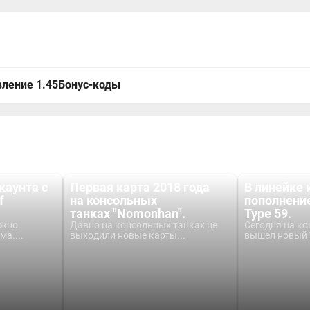
ление 1.45
Бонус-коды
каунта с
Первая карта 2018 года
В линейке 
f
на консольных
пополнение
танках "Nomonhan".
Type 59.
ожно
Давно на консольных танках не
Сегодня на ко
ма....
выходили новые карты...
вышел новый T