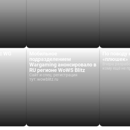
 с WG
Мобильное
По поводу
подразделением
«плюшек»
Wargaming анонсировало в
Вчера разрабо
кому ещё не п
RU регионе WoWS Blitz
Сайт и спец. регистрация
тут: wowblitz.ru