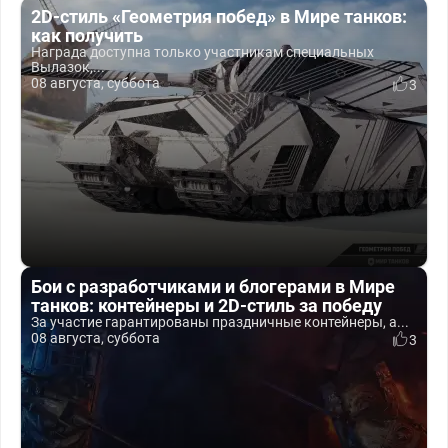
2D-стиль «Геометрия побед» в Мире танков:
как получить
Награда доступна только участникам специальных
Вылазок,...
08 августа, суббота
3
Бои с разработчиками и блогерами в Мире
танков: контейнеры и 2D-стиль за победу
За участие гарантированы праздничные контейнеры, а...
08 августа, суббота
3