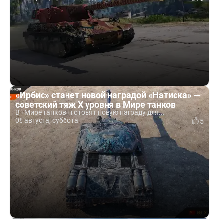
«Ирбис» станет новой наградой «Натиска» —
советский тяж X уровня в Мире танков
В «Мире танков» готовят новую награду для...
08 августа, суббота
5