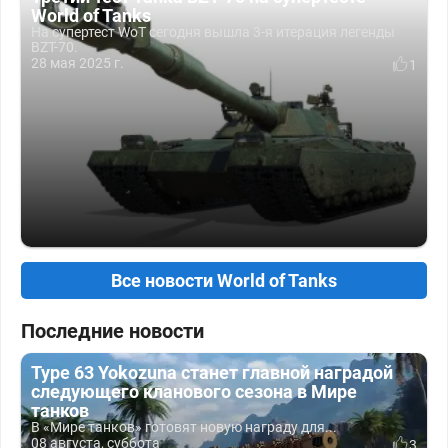
World of Tanks
На супертест WoT сегодня вышла 3-я итерация легенды
BZT-70.
28 мая 2025 г.
1
Все новости World of Tanks
Последние новости
Type 63 Yokozuna станет главной наградой
следующего кланового сезона в Мире
танков
В «Мире танков» готовят новую награду для...
08 августа, суббота
3