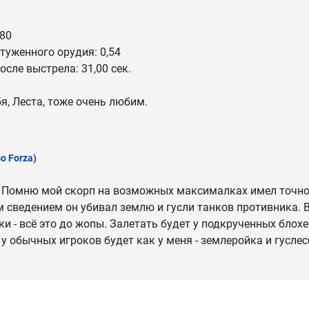
,80
туженного орудия: 0,54
сле выстрела: 31,00 сек.
я, Леста, тоже очень любим.
o Forza)
27. Помню мой скорп на возможных максималках имел точнос
 сведением он убивал землю и гусли танков противника. Вс
и - всё это до жопы. Залетать будет у подкрученных блохе
 у обычных игроков будет как у меня - землеройка и гусле