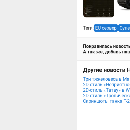
Теги:
EU сервер
Супе
Понравилась новость
А так же, добавь наш
Другие новости Н
Три тяжеловеса в Мага
2D-стиль «Неприятнос
2D-стиль «Татау» в Wo
2D-стиль «Тропическа
Скриншоты танка T-26