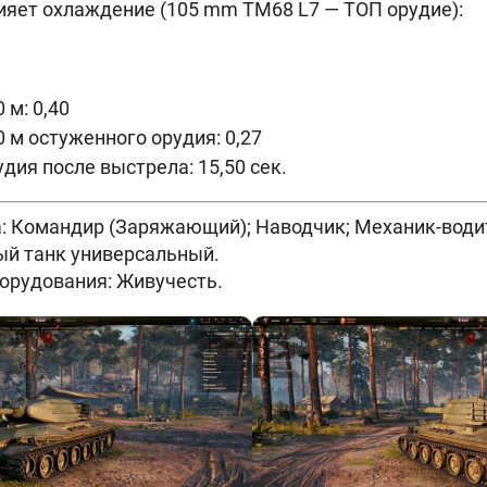
ияет охлаждение (105 mm TM68 L7 — ТОП орудие):
 м: 0,40
0 м остуженного орудия: 0,27
дия после выстрела: 15,50 сек.
: Командир (Заряжающий); Наводчик; Механик-водит
ый танк универсальный.
борудования: Живучесть.