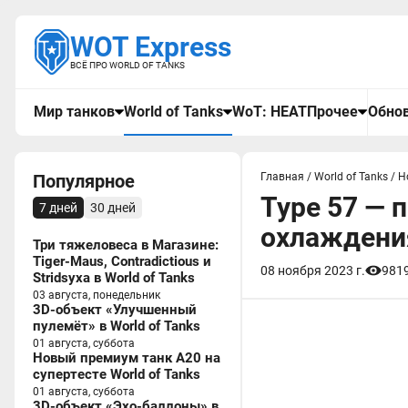
WOT Express
ВСЁ ПРО WORLD OF TANKS
Мир танков
World of Tanks
WoT: HEAT
Прочее
Обнов
Популярное
Главная
/
World of Tanks
/
Н
Type 57 — 
7 дней
30 дней
охлаждения
Три тяжеловеса в Магазине:
Tiger-Maus, Contradictious и
08 ноября 2023 г.
981
Stridsyxa в World of Tanks
03 августа, понедельник
3D-объект «Улучшенный
пулемёт» в World of Tanks
01 августа, суббота
Новый премиум танк A20 на
супертесте World of Tanks
01 августа, суббота
3D-объект «Эхо-баллоны» в