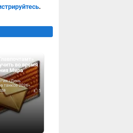
истрируйтесь
.
Главпочтамт»
учить во время
ния Мира
ытия «День
 танков 2026»...
еда
5