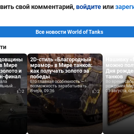
вить свой комментарий,
войдите
или
зарег
Все новости World of Tanks
ти
одовщины
2D-стиль «Благородный
Нашивку «
 в Мире
мрамор» в Мире танков:
можно пол
 золото и
как получать золото за
Дня рожде
йн-финал
победы
танков
вала
Его главная особенность —
Во время соб
льный...
возможность зарабатывать...
рождения Мира
Вчера, 09:36
05 августа, ср
2
2