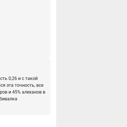
ть 0,26 и с такой
я эта точность, все
ров и 45% алеханов в
сбивалка