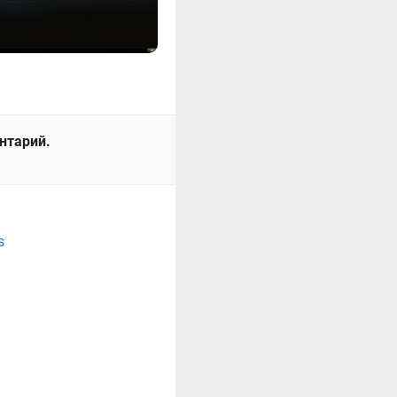
ентарий.
s