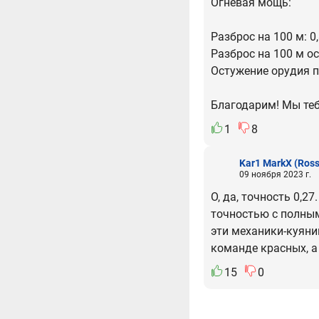
Огневая мощь:
Разброс на 100 м: 0
Разброс на 100 м ос
Остужение орудия по
Благодарим! Мы теб
1
8
Kar1 MarkX
(Ross
09 ноября 2023 г.
О, да, точность 0,
точностью с полным
эти механики-куяник
команде красных, а
15
0