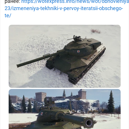
ранее:
https://wotexpress.info/news/wot/obnovleniya
23/izmeneniya-tekhniki-v-pervoy-iteratsii-obschego-
te/