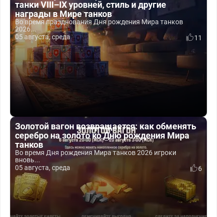
танки VIII–IX уровней, стиль и другие
награды в Мире танков
Во время празднования Дня рождения Мира танков
2026...
05 августа, среда
11
Золотой вагон возвращается: как обменять
серебро на золото ко Дню рождения Мира
танков
Во время Дня рождения Мира танков 2026 игроки
вновь...
05 августа, среда
6