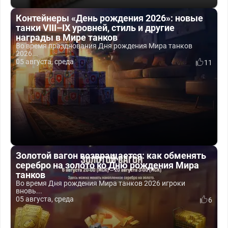
Контейнеры «День рождения 2026»: новые
танки VIII–IX уровней, стиль и другие
награды в Мире танков
Во время празднования Дня рождения Мира танков
2026...
05 августа, среда
11
Золотой вагон возвращается: как обменять
серебро на золото ко Дню рождения Мира
танков
Во время Дня рождения Мира танков 2026 игроки
вновь...
05 августа, среда
6