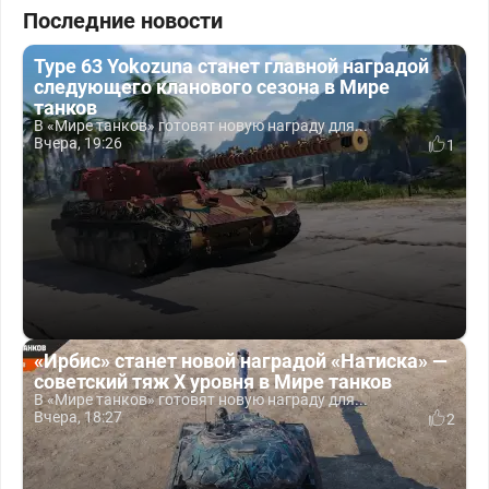
Последние новости
Type 63 Yokozuna станет главной наградой
следующего кланового сезона в Мире
танков
В «Мире танков» готовят новую награду для...
Вчера, 19:26
1
«Ирбис» станет новой наградой «Натиска» —
советский тяж X уровня в Мире танков
В «Мире танков» готовят новую награду для...
Вчера, 18:27
2