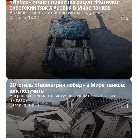
«Ирбис» станет новой наградой «Натиска» —
советский тяж X уровня в Мире танков
В «Мире танков» готовят новую награду для...
Сегодня, 18:27
2
2D-стиль «Геометрия побед» в Мире танков:
как получить
Награда доступна только участникам специальных
Вылазок,...
Сегодня, 18:13
1