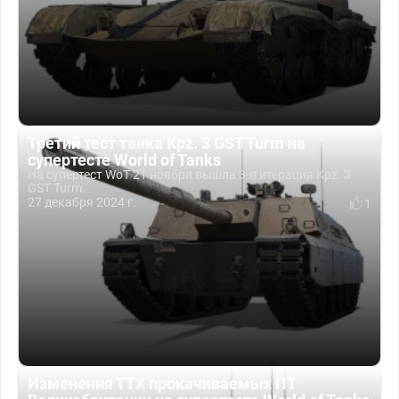
Третий тест танка Kpz. 3 GST Turm на
супертесте World of Tanks
На супертест WoT 21 ноября вышла 3-я итерация Kpz. 3
GST Turm.
27 декабря 2024 г.
1
Изменения ТТХ прокачиваемых ПТ