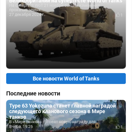
Великобритании на супертесте World of Tanks
На супертест WoT 21 ноября вышли изменения
прокачиваемых...
27 декабря 2024 г.
1
Все новости World of Tanks
Последние новости
Type 63 Yokozuna станет главной наградой
следующего кланового сезона в Мире
танков
В «Мире танков» готовят новую награду для...
Вчера, 19:26
1