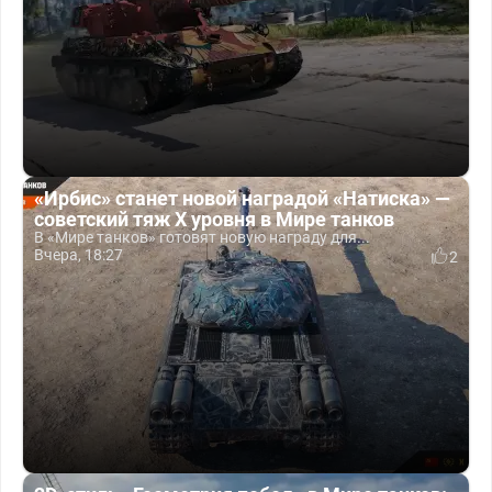
«Ирбис» станет новой наградой «Натиска» —
советский тяж X уровня в Мире танков
В «Мире танков» готовят новую награду для...
Вчера, 18:27
2