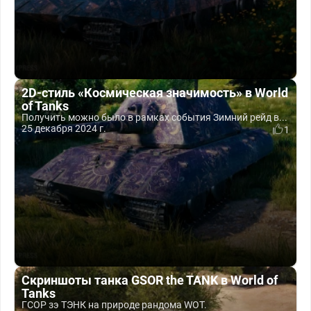
2D-стиль «Космическая значимость» в World
of Tanks
Получить можно было в рамках события Зимний рейд в...
25 декабря 2024 г.
1
Скриншоты танка GSOR the TANK в World of
Tanks
ГСОР зэ ТЭНК на природе рандома WOT.