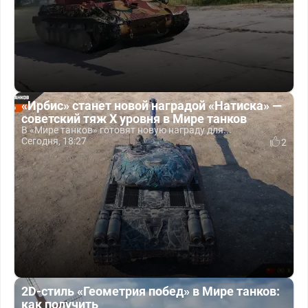
«Ирбис» станет новой наградой «Натиска» —
советский тяж X уровня в Мире танков
В «Мире танков» готовят новую награду для...
Сегодня, 18:27
2
2D-стиль «Геометрия побед» в Мире танков:
как получить