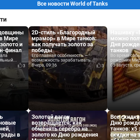
Все новости World of Tanks
ти
одовщины
2D-стиль «Благородный
Нашивку «
 в Мире
мрамор» в Мире танков:
можно пол
 золото и
как получать золото за
Дня рожде
йн-финал
победы
танков
вала
Его главная особенность —
Во время соб
льный...
возможность зарабатывать...
рождения Мира
Вчера, 09:36
05 августа, ср
3
3
ь
Золотой вагон
Все скидки
 новые
возвращается: как
Дню рожде
ней,
обменять серебро на
танков: x5 
аграды в
золото ко Дню рождения
скидки на 