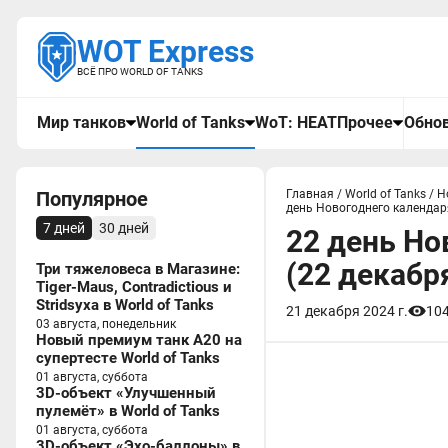
WOT Express
ВСЁ ПРО WORLD OF TANKS
Мир танков
World of Tanks
WoT: HEAT
Прочее
Обнов
Популярное
Главная
/
World of Tanks
/
Н
день Новогоднего календаря
7 дней
30 дней
22 день Но
(22 декабр
Три тяжеловеса в Магазине:
Tiger-Maus, Contradictious и
Stridsyxa в World of Tanks
21 декабря 2024 г.
10
03 августа, понедельник
Новый премиум танк A20 на
супертесте World of Tanks
01 августа, суббота
3D-объект «Улучшенный
пулемёт» в World of Tanks
01 августа, суббота
3D-объект «Эхо-баллоны» в