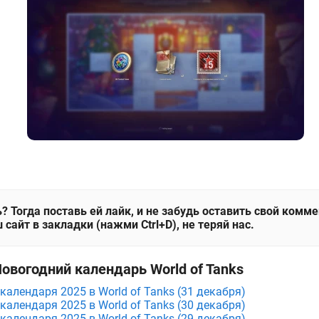
? Тогда поставь ей лайк, и не забудь оставить свой комм
 сайт в закладки (нажми Ctrl+D), не теряй нас.
овогодний календарь World of Tanks
календаря 2025 в World of Tanks (31 декабря)
календаря 2025 в World of Tanks (30 декабря)
календаря 2025 в World of Tanks (29 декабря)