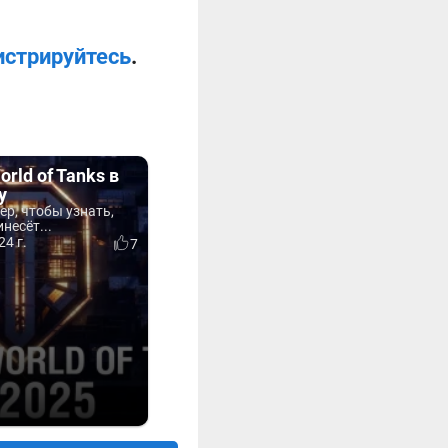
истрируйтесь
.
rld of Tanks в
у
ер, чтобы узнать,
несёт...
24 г.
7