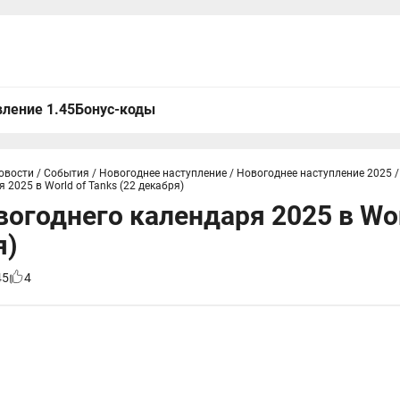
ление 1.45
Бонус-коды
овости
/
События
/
Новогоднее наступление
/
Новогоднее наступление 2025
/
 2025 в World of Tanks (22 декабря)
вогоднего календаря 2025 в Wor
я)
45
4