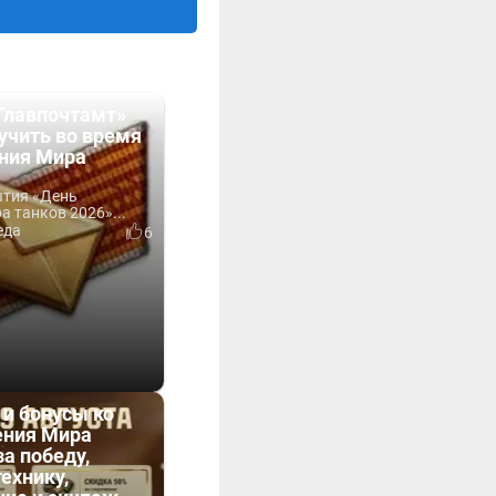
Главпочтамт»
учить во время
ния Мира
ытия «День
 танков 2026»...
еда
6
 и бонусы ко
ния Мира
за победу,
технику,