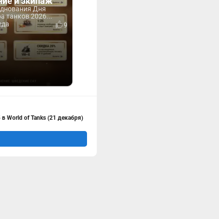
ние и экипаж
зднования Дня
 танков 2026...
еда
9
в World of Tanks (21 декабря)