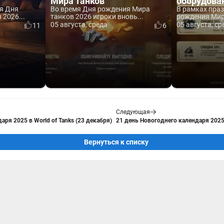
Мира танков
оборудова
я Дня
Во время Дня рождения Мира
В рамках пра
2026...
танков 2026 игроки вновь...
рождения Мира
05 августа, среда
05 августа, ср
11
6
Следующая
аря 2025 в World of Tanks (23 декабря)
21 день Новогоднего календаря 2025 
Вернуться к списку