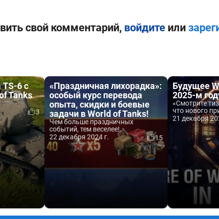
вить свой комментарий,
войдите
или
зарег
 TS-6 с
«Праздничная лихорадка»:
Будущее Wo
of Tanks
особый курс перевода
2025-м год
опыта, скидки и боевые
«Смотрите тиз
что нового при
3
задачи в World of Tanks!
21 декабря 20
Чем больше праздничных
событий, тем веселее!
22 декабря 2024 г.
15