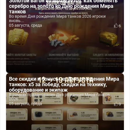
Золотой вагон возвращается: как обменять
серебро на золото ко Дню рождения Мира
танков
Во время Дня рождения Мира танков 2026 игроки
вновь...
05 августа, среда
6
Все скидки и бонусы ко Дню рождения Мира
танков: x5 за победу, скидки на технику,
оборудование и экипаж
В рамках празднования Дня рождения Мира танков
2026...
05 августа, среда
9