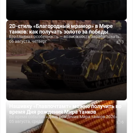
2D-стиль «Благородный мрамор» в Мире
танков: как получать золото за победы
Его главная особенность — возможность зарабатывать...
06 августа, четверг
3
Нашивку «Главпочтамт» можно получить во
время Дня рождения Мира танков
Во время события «День рождения Мира танков 2026»...
05 августа, среда
6