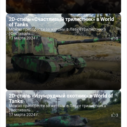
2D-стиль «Счастливый трилистник» в World
of Tanks
Можно приобрести за жетоны в Лавке трилистника
(Фестиваль...
17 марта 2024 г.
5
2D-стиль «Изумрудный охотник» в World of
Tanks
Можно приобрести за жетоны в Лавке трилистника
(Фестиваль...
17 марта 2024 г.
3