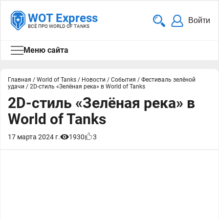
WOT Express
Войти
ВСЁ ПРО WORLD OF TANKS
Меню сайта
Главная
/
World of Tanks
/
Новости
/
События
/
Фестиваль зелёной
удачи
/
2D-стиль «Зелёная река» в World of Tanks
2D-стиль «Зелёная река» в
World of Tanks
17 марта 2024 г.
1930
3