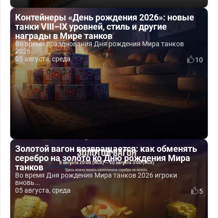
Контейнеры «День рождения 2026»: новые
танки VIII–IX уровней, стиль и другие
награды в Мире танков
Во время празднования Дня рождения Мира танков
2026...
05 августа, среда
10
Золотой вагон возвращается: как обменять
серебро на золото ко Дню рождения Мира
танков
Во время Дня рождения Мира танков 2026 игроки
вновь...
05 августа, среда
5