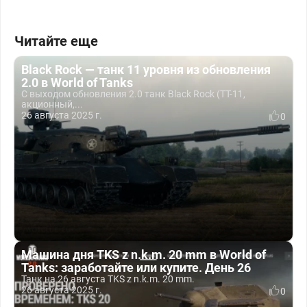
Читайте еще
Black Rock — танк 11 уровня из обновления
2.0 в World of Tanks
С выходом обновления 2.0 танк Black Rock (ТТ-11,
акционный,...
26 августа 2025 г.
0
Машина дня TKS z n.k.m. 20 mm в World of
Tanks: заработайте или купите. День 26
Танк на 26 августа TKS z n.k.m. 20 mm.
26 августа 2025 г.
0