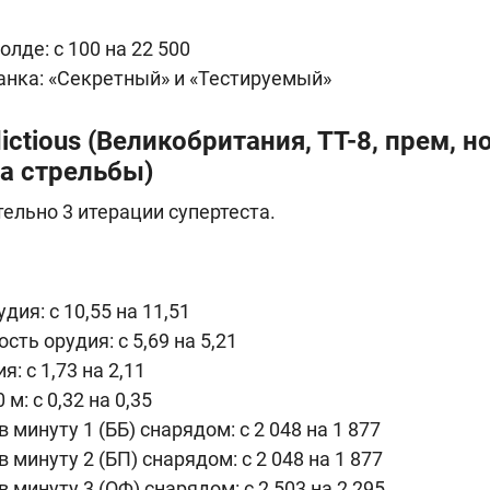
голде: с 100 на 22 500
анка: «Секретный» и «Тестируемый»
ctious (
Великобритания, ТТ-8, прем, н
а стрельбы)
ельно 3 итерации супертеста.
ия: c 10,55 на 11,51
ть орудия: c 5,69 на 5,21
: c 1,73 на 2,11
 м: c 0,32 на 0,35
 минуту 1 (ББ) снарядом: c 2 048 на 1 877
 минуту 2 (БП) снарядом: c 2 048 на 1 877
 минуту 3 (ОФ) снарядом: c 2 503 на 2 295