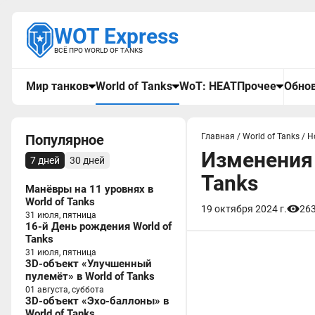
WOT Express
ВСЁ ПРО WORLD OF TANKS
Мир танков
World of Tanks
WoT: HEAT
Прочее
Обнов
Популярное
Главная
/
World of Tanks
/
Н
Изменения 
7 дней
30 дней
Tanks
Манёвры на 11 уровнях в
World of Tanks
19 октября 2024 г.
26
31 июля, пятница
16-й День рождения World of
Tanks
31 июля, пятница
3D-объект «Улучшенный
пулемёт» в World of Tanks
01 августа, суббота
3D-объект «Эхо-баллоны» в
World of Tanks