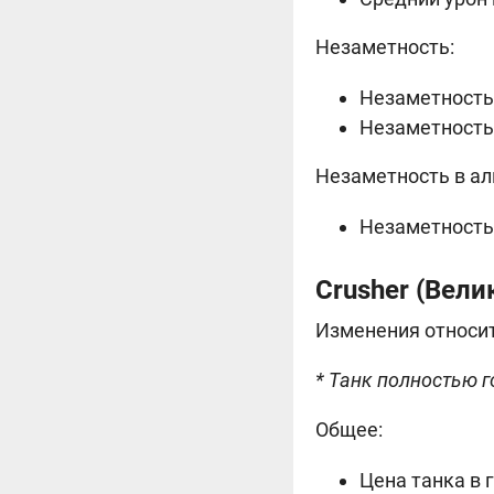
Незаметность:
Незаметность 
Незаметность 
Незаметность в а
Незаметность 
Crusher (
Велик
Изменения относит
* Танк полностью г
Общее:
Цена танка в