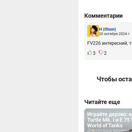
Комментарии
H
(0lson)
20 октября 2024 г.
FV226 интересний, 
3
2
Чтобы оста
Читайте еще
Играйте дерзко: 
Turtle Mk. I и E 75
World of Tanks
Две грозные машины