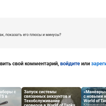
так, показать его плюсы и минусы?
вить свой комментарий,
войдите
или
зарег
наборы с
Запуск системы
«Манёвры»
 TS в
связанных аккаунтов и
с новыми 
Техобслуживание
World of Ta
серверов в World of Tanks
Клановое соб