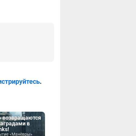
истрируйтесь
.
 возвращаются
наградами в
nks!
ытие «Манёвры»