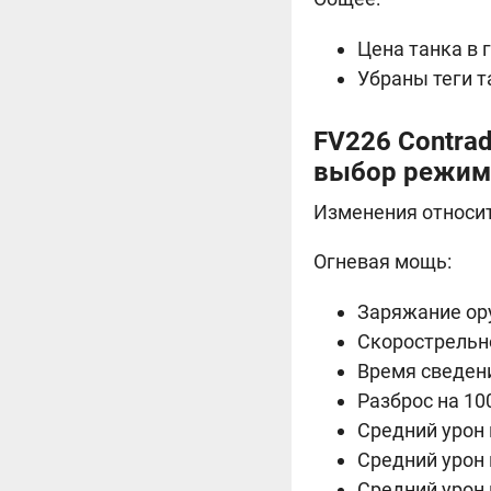
Цена танка в
Убраны теги т
FV226 Contradi
выбор режим
Изменения относит
Огневая мощь:
Заряжание оруд
Скорострельнос
Время сведения
Разброс на 100
Средний урон в
Средний урон в
Средний урон в