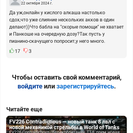
22 октября 2024 г.
Да уж,онлайн у кислого алкаша настолько
сдох,что уже слияние нескольких акков в один
делают))Что бабла на "скорые помощи" не хватает
и Панкоше на очередную дозу?Так пусть у
пианино-скачущего попросит,у него много.
17
3
Чтобы оставить свой комментарий,
войдите
или
зарегистрируйтесь
.
Читайте еще
FV226 Contradictious — новый танк 8 лвл с
новой механикой стрельбы в World of Tanks
FV226 Contradictious (Великобритания, ТТ-8, прем, новая...