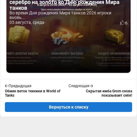
серебро на золото ко Дню рождения Мира
танков
Во время Дня рождения Мира танков 2026 игроки
вновь...
05 августа, среда
6
Предыдущая
Следующая
Обмен веток техники в World of
Скрытая имба Grom снова
Tanks
показывает себя!
Вернуться к списку