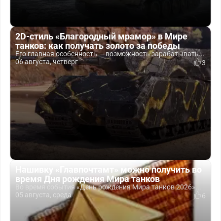
2D-стиль «Благородный мрамор» в Мире
танков: как получать золото за победы
Его главная особенность — возможность зарабатывать...
06 августа, четверг
3
Нашивку «Главпочтамт» можно получить во
время Дня рождения Мира танков
Во время события «День рождения Мира танков 2026»...
05 августа, среда
6