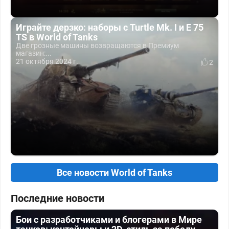
Играйте дерзко: наборы с Turtle Mk. I и E 75
TS в World of Tanks
Две грозные машины возвращаются в Премиум
магазин:...
21 октября 2024 г.
2
Все новости World of Tanks
Последние новости
Бои с разработчиками и блогерами в Мире